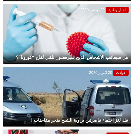
أخبار وطنية
29 نوفمبر 2020
هل سيعاقب الأشخاص الذين سيرفضون تلقي لقاح “كورونا”؟
حوادث
20 أكتوبر 2020
فك لغز اختفاء قاصرتين بزاوية الشيخ يفجر مفاجئات‎ !