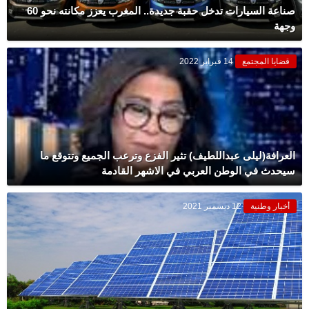
صناعة السيارات تدخل حقبة جديدة.. المغرب يعزز مكانته نحو 60
وجهة
قضايا المجتمع
14 فبراير 2022
العرافة(ليلى عبداللطيف) تثير الفزع وترعب الجميع وتتوقع ما
سيحدث في الوطن العربي في الاشهر القادمة
أخبار وطنية
12 ديسمبر 2021