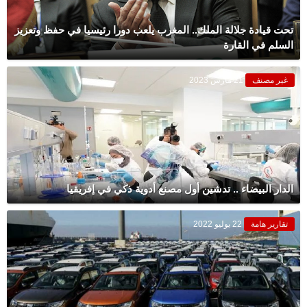
تحت قيادة جلالة الملك.. المغرب يلعب دورا رئيسيا في حفظ وتعزيز
السلم في القارة
غير مصنف
21 مارس 2023
الدار البيضاء .. تدشين أول مصنع أدوية ذكي في إفريقيا
تقارير هامة
22 يوليو 2022