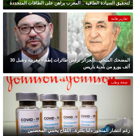
لتحقيق السيادة الطاقية .. المغرب يراهن على الطاقات المتجددة
تقارير هامة
15 أغسطس 2021
المضحك المبكي…الجزائر ترفض طائرات إطفاء مغربية وتقبل 30
ألف يورو من بلدية باريس
صحة وطب
29 يونيو 2021
رغم انتشار المتحور دلتا بكثرة.. اللقاح يحمي المحصنين