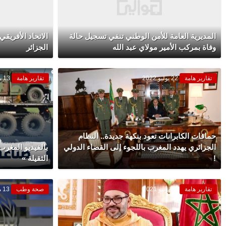
المديرية العامة للأمن الوطني تنفي تسجيل حالة
الاتحاد الأفري
وفاة بمركب الأمير مولاي عبد الله
الجزائر
تقارير هامة
22 يوليو 2022
تقارير هامة
13 يوليو 2022
حماقات الكابرانات تعود بنكهة جديدة.. النظام
الجزائري يهدد المغرب باللجوء إلى القضاء الدولي
بالفيديو المغرب
!
الثقيلة »
تقارير هامة
30 يونيو 2021
صحة وطب
13 مايو 2020