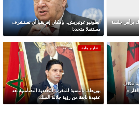
ملك يرأس جلسة
أنطونيو غوتيريش.. بإمكان إفريقيا أن تستشرف
مستقبلا متجددا
تقارير هامة
23 سبتمبر 2021
ية تتكلف
لغاز «
بوريطة: بالنسبة للمغرب التعددية التضامنية تعد
عقيدة نابعة من رؤية جلالة الملك