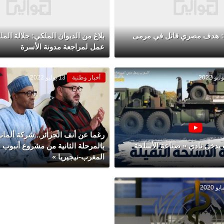
قي: هدف مصري قاتل في مرمى
بلاغ من الديوان الملكي: جلالة ال
عمل لمراجعة مدونة الأسرة
أخبار وطنية
13 يوليو 2022
رغما عن أنف الجزائر.. شركة ألمان
 يدخل نادي « صناعة الأسلحة
بالمرحلة الثانية من مشروع أنبوب ا
المغرب-نيجيريا »