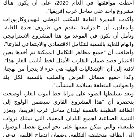
أعطت موافقتها في العام 2020، على أن يكون هناك
مشروع واحد على ساحل غرب إفريقيا”.
وأكدت المديرة العامة للمكتب الوطني للهيدروكاربورات
والمعادن، أن “الدراسة تتقدم في ظروف جيدة للغاية،
ونأمل أن نكون في الموعد مع هذا المشروع الاستراتيجي
والهام للغاية بالنسبة للتكامل الاقتصادي والاجتماعي لقارتنا”.
وأضافت أن “جميع مظاهر التكامل الممكنة تم أخذها بعين
الاعتبار قصد ضمان التقارب الأمثل لخط أنابيب الغاز هذا”،
لافتة إلى أن “الإشكاليات البيئية هي جزء لا يتجزأ من نهجنا،
وكذا جميع مسائل العرض والطلب بالنسبة لكل بلد
والجوانب المتعلقة بسلامة المنشآت”.
وبعد تسليطها الضوء على مزايا خط أنبوب الغاز، أوضحت
بنخضرة أن “هذا المشروع القاري سيضمن الولوج إلى
الطاقة النظيفة بالنسبة لبلدان ساحل غرب إفريقيا، ويعزز
التنمية الصناعية لجميع البلدان المعنية، التي تمتلك ثروات
طبيعية، والتي يمكن تنميتها على نحو أسرع بفضل الوصول
إلى الطاقة منخفضة التكلفة، وضمان اندماج إقليمي نوعي