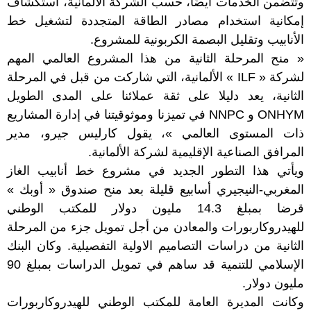
وتتضمن الخدمات أيضًا، حسب الشركة الالمانية، استكشاف
إمكانية استخدام مصادر الطاقة المتجددة لتشغيل خط
الأنابيب وتقليل البصمة الكربونية للمشروع.
« منح المرحلة الثانية من هذا المشروع العالمي المهم
لشركة « ILF » الألمانية، التي شاركت من قبل في المرحلة
الثانية، يعد دليلا على ثقة عملائنا على المدى الطويل
ONHYM و NNPC في تميزنا وموثوقيتنا في إدارة المشاريع
ذات المستوى العالمي »، يقول كارليس جيرو، مدير
المرافق الصناعية الإقليمية لشركة الألمانية.
ويأتي هذا التطور الجديد في مشروع خط أنابيب الغاز
المغربي-النيجيري أسابيع قليلة بعد منح صندوق « أوبك »
قرضا بمبلغ 14.3 مليون دولار للمكتب الوطني
للهيدروكاربورات والمعادن من أجل تمويل جزء من المرحلة
الثانية من دراسات التصاميم الاولية التفصيلية. وكان البنك
الإسلامي للتنمية قد ساهم في تمويل الدراسات بمبلغ 90
مليون دولار.
وكانت المديرة العامة للمكتب الوطني للهيدروكاربورات