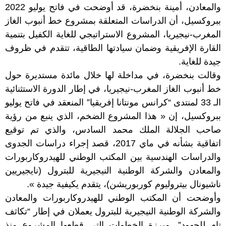
والمعادن، أمينة بنخضرة، قد أوضحت في فاتح يوليو 2022
ببروكسيل، أن الدراسات المتعلقة بمشروع خط أنبوب الغاز
المغرب-نيجيريا، المشروع الاستراتيجي للغاية الكفيل بتنمية
القارة الإفريقية وضمان سيادتها الطاقية، تتقدم في ظروف
جيدة للغاية.
وقالت بنخضرة، في مداخلة لها خلال مائدة مستديرة حول
خط أنبوب الغاز المغرب-نيجيريا، في إطار الدورة الاستثنائية
الـ 33 لمنتدى “كرانس مونتانا إفريقيا” المنعقد في فاتح يوليو
ببروكسيل، إن « هذا المشروع الضخم، الذي ينبع من رؤية
صاحب الجلالة الملك محمد السادس، والذي تم توقيع
اتفاقية بشأنه في ماي 2017، قصد إجراء دراسات الجدوى
والدراسات الهندسية بين المكتب الوطني للهيدروكاربورات
والمعادن والشركة الوطنية النيجيرية للبترول (نايجيريين
ناشيونال بيتروليوم كوربوريشن)، يتقدم يكيفية جيدة ».
وأوضحت أن المكتب الوطني للهيدروكاربورات والمعادن
والشركة الوطنية النيجيرية للبترول يعملان في إطار “تكاثف
تام للجهود”، مبرزة الخطوات التي قطعها المشروع منذ