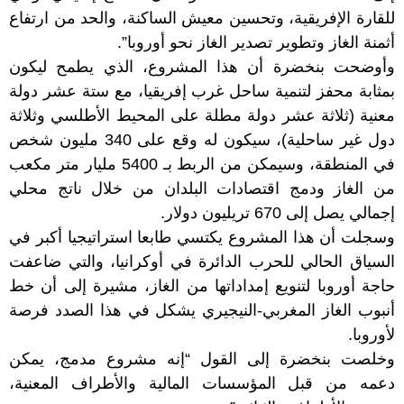
للقارة الإفريقية، وتحسين معيش الساكنة، والحد من ارتفاع
أثمنة الغاز وتطوير تصدير الغاز نحو أوروبا”.
وأوضحت بنخضرة أن هذا المشروع، الذي يطمح ليكون
بمثابة محفز لتنمية ساحل غرب إفريقيا، مع ستة عشر دولة
معنية (ثلاثة عشر دولة مطلة على المحيط الأطلسي وثلاثة
دول غير ساحلية)، سيكون له وقع على 340 مليون شخص
في المنطقة، وسيمكن من الربط بـ 5400 مليار متر مكعب
من الغاز ودمج اقتصادات البلدان من خلال ناتج محلي
إجمالي يصل إلى 670 تريليون دولار.
وسجلت أن هذا المشروع يكتسي طابعا استراتيجيا أكبر في
السياق الحالي للحرب الدائرة في أوكرانيا، والتي ضاعفت
حاجة أوروبا لتنويع إمداداتها من الغاز، مشيرة إلى أن خط
أنبوب الغاز المغربي-النيجيري يشكل في هذا الصدد فرصة
لأوروبا.
وخلصت بنخضرة إلى القول “إنه مشروع مدمج، يمكن
دعمه من قبل المؤسسات المالية والأطراف المعنية،