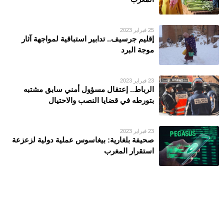
25 فبراير 2023
إقليم جرسيف.. تدابير استباقية لمواجهة آثار
موجة البرد
23 فبراير 2023
الرباط.. إعتقال مسؤول أمني سابق مشتبه
بتورطه في قضايا النصب والاحتيال
23 فبراير 2023
صحيفة بلغارية: بيغاسوس عملية دولية لزعزعة
استقرار المغرب