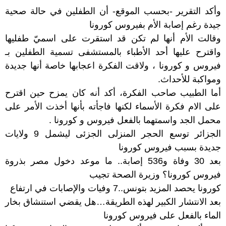
وأكد التقرير -بحسب الموقع- أن الطفلين في حالة صحية
جيدة رغم إصابة الأم بفيروس كورونا
وقالت الأم أنها لم تكن قد استقرت على اسميّ طفليها
واقترح عليها أحد الأطباء بالمستشفى تسمية الطفلين بـ
فيروس و كورونا ، ولاقت الفكرة اعجابها خاصة أنها جديدة
ومواكبة للأحداث.
أما الطبيب صاحب الفكرة، أكد أنه كان يمزح حين اقترح
على الام فكرة الأسماء لكنها فاجأته بأنها أخذت الأمر على
محمل الجد واسمتهما بالفعل فيروس و كورونا .
الجزائر توسع الحجر المنزلى الجزئى ليشمل 9 ولايات
جديدة بسبب فيروس كورونا
بعد 30 وفاة و536 إصابة.. ما موعد دخول مصر بذروة
فيروس كورونا؟ وزيرة الصحة تجيب
كورونا يحصد المزيد بتونس..7 وفيات والإصابات في ارتفاع
بعد الانتشار الكبير لهذه الطريقة…هل يقضي استنشاق بخار
الماء بالفعل على فيروس كورونا