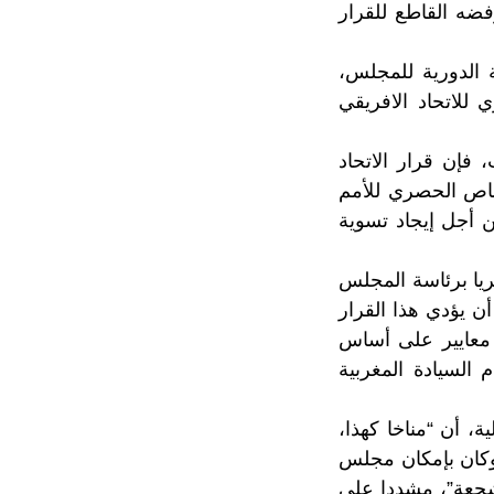
فضه القاطع للقرار
ة الدورية للمجلس،
 للاتحاد الافريقي
فإن قرار الاتحاد
اختصاص الحصري للأمم
ن أجل إيجاد تسوية
يا برئاسة المجلس
ن يؤدي هذا القرار
 تقويض مسار التسوية، مذكرا أن مجلس الامن الدولي حدد في سنة 2007 معايير على أساس
 السيادة المغربية
، أن “مناخا كهذا،
 وكان بإمكان مجلس
مشجعة”، مشددا على