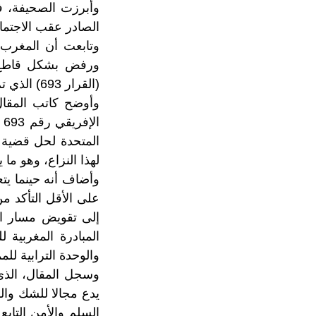
وأبرزت الصحيفة، في
الصادر عقب الاجتماع
وتابعت أن المغرب ا
ورفض بشكل قاطع الب
(القرار 693) الذي تم اقراره بتوافق رؤساء دول الاتحاد الافريقي.
وأوضح كاتب المقال
ا
المتحدة لحل قضية ا
لهذا النزاع، وهو ما
وأضاف أنه حينما ي
على الأقل التأكد م
المبادرة المغربية 
والوحدة الترابية للم
وسجل المقال، الذي 
يدع مجالا للشك وال
السلم والأمن التاب