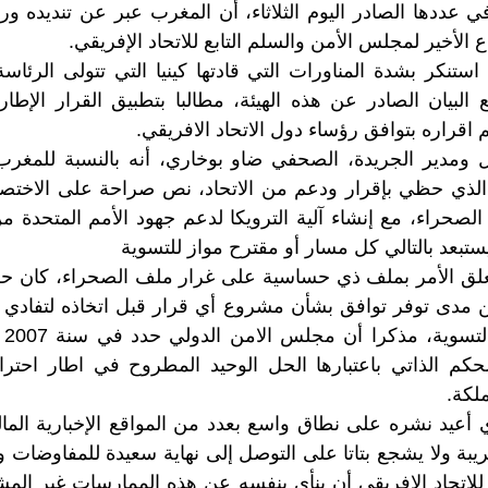
 عددها الصادر اليوم الثلاثاء، أن المغرب عبر عن تنديده ور
 الأخير لمجلس الأمن والسلم التابع للاتحاد الإفريقي.
ستنكر بشدة المناورات التي قادتها كينيا التي تتولى الرئاس
يان الصادر عن هذه الهيئة، مطالبا بتطبيق القرار الإطاري
 ومدير الجريدة، الصحفي ضاو بوخاري، أنه بالنسبة للمغرب، 
لإفريقي رقم 693 الذي حظي بإقرار ودعم من الاتحاد، نص صراحة على ال
لصحراء، مع إنشاء آلية الترويكا لدعم جهود الأمم المتحدة م
 يستبعد بالتالي كل مسار أو مقترح مواز للتسوية
تعلق الأمر بملف ذي حساسية على غرار ملف الصحراء، كان حر
ن مدى توفر توافق بشأن مشروع أي قرار قبل اتخاذه لتفادي أ
إلى
للحكم الذاتي باعتبارها الحل الوحيد المطروح في اطار احترام
ملكة.
أعيد نشره على نطاق واسع بعدد من المواقع الإخبارية المالية
ريبة ولا يشجع بتاتا على التوصل إلى نهاية سعيدة للمفاوضات
ع للاتحاد الإفريقي أن ينأى بنفسه عن هذه الممارسات غير ال