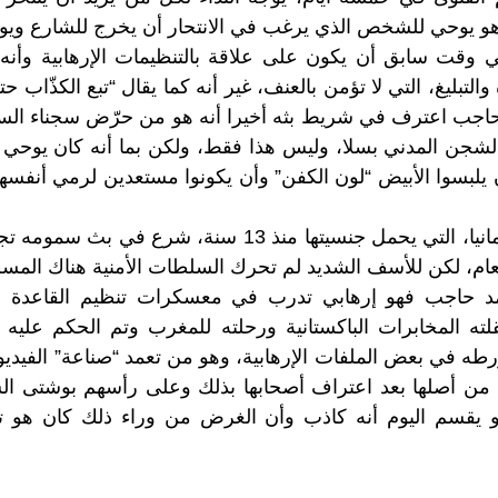
هو يوحي للشخص الذي يرغب في الانتحار أن يخرج للشارع ويو
 وقت سابق أن يكون على علاقة بالتنظيمات الإرهابية وأنه
لتبليغ، التي لا تؤمن بالعنف، غير أنه كما يقال “تبع الكذّاب ح
 حاجب اعترف في شريط بثه أخيرا أنه هو من حرّض سجناء السل
جن المدني بسلا، وليس هذا فقط، ولكن بما أنه كان يوحي له
ن يلبسوا الأبيض “لون الكفن” وأن يكونوا مستعدين لرمي أنفسه
وبعد أن غادر إلى ألمانيا، التي يحمل جنسيتها منذ 13 سنة، 
عام، لكن للأسف الشديد لم تحرك السلطات الأمنية هناك الم
 حاجب فهو إرهابي تدرب في معسكرات تنظيم القاعدة ب
قلته المخابرات الباكستانية ورحلته للمغرب وتم الحكم عليه
تورطه في بعض الملفات الإرهابية، وهو من تعمد “صناعة” الفيدي
بة من أصلها بعد اعتراف أصحابها بذلك وعلى رأسهم بوشتى ال
هو يقسم اليوم أنه كاذب وأن الغرض من وراء ذلك كان ه