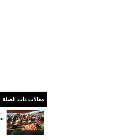
مقالات ذات الصلة
26 فبراير 023
تع