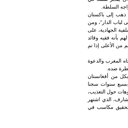
اجه السلطة.
 ذهب إلى باكستان
تى لباب الدار”، ومن
فية الجهادية، على
م بأنه فقيه وقائد
م من الأعلى إذا تم
شرع في بث سمومه تجاه المغرب والدعوة
سطرة ضده.
كل من أفغانستان
 بسبع سنوات سجنا
وهات حول التعذيب،
شارف، الذي اشتهر
و تحقيق مكاسب في