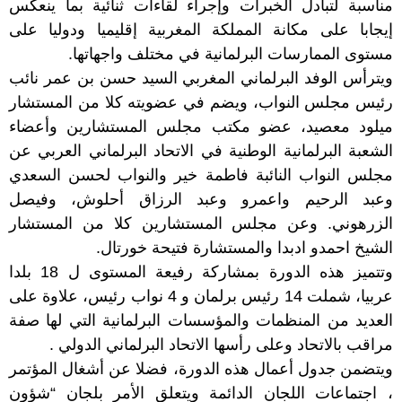
مناسبة لتبادل الخبرات وإجراء لقاءات ثنائية بما ينعكس
إيجابا على مكانة المملكة المغربية إقليميا ودوليا على
مستوى الممارسات البرلمانية في مختلف واجهاتها.
ويترأس الوفد البرلماني المغربي السيد حسن بن عمر نائب
رئيس مجلس النواب، ويضم في عضويته كلا من المستشار
ميلود معصيد، عضو مكتب مجلس المستشارين وأعضاء
الشعبة البرلمانية الوطنية في الاتحاد البرلماني العربي عن
مجلس النواب النائبة فاطمة خير والنواب لحسن السعدي
وعبد الرحيم واعمرو وعبد الرزاق أحلوش، وفيصل
الزرهوني. وعن مجلس المستشارين كلا من المستشار
الشيخ احمدو ادبدا والمستشارة فتيحة خورتال.
وتتميز هذه الدورة بمشاركة رفيعة المستوى ل 18 بلدا
عربيا، شملت 14 رئيس برلمان و 4 نواب رئيس، علاوة على
العديد من المنظمات والمؤسسات البرلمانية التي لها صفة
مراقب بالاتحاد وعلى رأسها الاتحاد البرلماني الدولي .
ويتضمن جدول أعمال هذه الدورة، فضلا عن أشغال المؤتمر
، اجتماعات اللجان الدائمة ويتعلق الأمر بلجان “شؤون