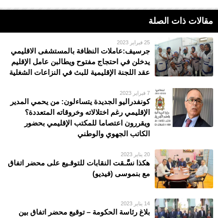
مقالات ذات الصلة
25 فبراير 2023
جرسيف:عاملات النظافة بالمستشفى الاقليمي
يدخلن في احتجاج مفتوح ويطالبن عامل الإقليم
عقد اللجنة الإقليمية للبث في النزاعات الشغلية
7 فبراير 2023
كونفدراليو الجديدة يتساءلون: من يحمي المدير
الإقليمي رغم اختلالاته وخروقاته المتعددة؟
ويقررون اعتصاما للمكتب الإقليمي بحضور
الكاتب الجهوي والوطني
20 يناير 2023
هكذا نسَّـقت النقابات للتوقـيع على محضر اتفاق
مع بنموسى (فيديو)
14 يناير 2023
بلاغ رئاسة الحكومة – توقيع محضر اتفاق بين