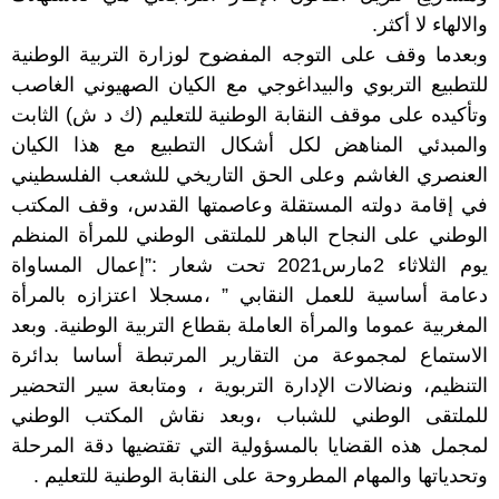
والالهاء لا أكثر.
وبعدما وقف على التوجه المفضوح لوزارة التربية الوطنية
للتطبيع التربوي والبيداغوجي مع الكيان الصهيوني الغاصب
وتأكيده على موقف النقابة الوطنية للتعليم (ك د ش) الثابت
والمبدئي المناهض لكل أشكال التطبيع مع هذا الكيان
العنصري الغاشم وعلى الحق التاريخي للشعب الفلسطيني
في إقامة دولته المستقلة وعاصمتها القدس، وقف المكتب
الوطني على النجاح الباهر للملتقى الوطني للمرأة المنظم
يوم الثلاثاء 2مارس2021 تحت شعار :”إعمال المساواة
دعامة أساسية للعمل النقابي ” ،مسجلا اعتزازه بالمرأة
المغربية عموما والمرأة العاملة بقطاع التربية الوطنية. وبعد
الاستماع لمجموعة من التقارير المرتبطة أساسا بدائرة
التنظيم، ونضالات الإدارة التربوية ، ومتابعة سير التحضير
للملتقى الوطني للشباب ،وبعد نقاش المكتب الوطني
لمجمل هذه القضايا بالمسؤولية التي تقتضيها دقة المرحلة
وتحدياتها والمهام المطروحة على النقابة الوطنية للتعليم .