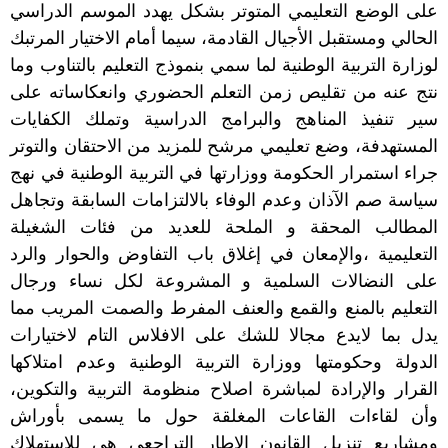
على الوضع التعليمي المتوتر بشكل يهدد الموسم الدراسي
الحالي ومستقبل الأجيال القادمة، سيما أمام الاختيار المرتبك
لوزارة التربية الوطنية لما سمي بنموذج التعليم بالتناوب وما
نتج عنه من تقليص زمن التعلم الحضوري وانعكاساته على
سير تنفيذ المناهج والبرامج الدراسية وتملك الكفايات
المستهدفة، وضع تعليمي مرشح للمزيد من الاحتقان والتوتر
جراء استمرار الحكومة ووزارتها في التربية الوطنية في نهج
سياسة صم الآذان وعدم الوفاء بالالتزامات السابقة وتجاهل
المطالب المحقة و الملحة للعديد من فئات الشغيلة
التعليمية ،والإمعان في إغلاق باب التفاوض والحوار والرد
على النضالات السلمية و المشروعة لكل نساء ورجال
التعليم بالمنع والقمع والعنف المفرط والصمت المريب مما
يدل بما لايدع مجالا للشك على الافلاس التام لاختيارات
الدولة وحكومتها ووزارة التربية الوطنية وعدم امتلاكها
القرار والإرادة لمباشرة اصلاح منظومة التربية والتكوين،
وأن لقاءات القاعات المغلقة حول ما يسمى بأوراش
ومشاريع تنزيل القانون الإطار التراجعي هي للاستهلاك