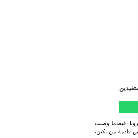
تفيدين
رونا. فبعدما وصلت
امس قادمة من بكين،