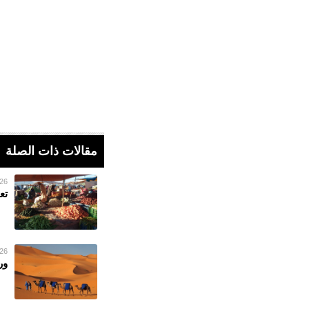
مقالات ذات الصلة
26 فبراير 023
تع
26 فبراير 023
ور