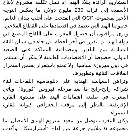
المشاريع الرائدة ببلاد الهند، إذ تصل تكلفة مشروع لإنتاج
الأسمدة إلى قرابة 230 مليون دولار، ما يعكس التوجه
الأخير لمجموعة OCP التي انفتحت على أغلب بلدان العالم،
خصوصا الهند التي تعتمد في اقتصادها على القطاع الفلاحي.
ويرى مراقبون أن حصول المغرب على اللقاح المصنع في
دولة الهند لم يتقرر في آخر لحظة، بل جاء في سياق الثقة
المتبادلة بين البلدين ومصداقية المملكة على الصعيد
الدولي، خصوصا أن الاقتصاديات العالمية لا يمكن أن تستثمر
في دول مهزوزة سياسيا، ولا تتمتع باستقرار يضمن استمرار
العلاقات الثنائية وتطويرها.
وتراهن السياسة الهندية على دبلوماسية اللقاحات لبناء
شراكة رابح-رابح ما بعد مرحلة فيروس “كورونا”. ويأتي
المغرب في طليعة اهتمامات الهند على مستوى القارة
الإفريقية، بالنظر إلى موقعه الجغرافي كبوابة للقارة
السمراء.
وكان المغرب توصل من معهد سيروم الهندي للأمصال بما
مجموعه 6 ملايين جرعة من لقاح “أسترازينيكا”. وأكدت