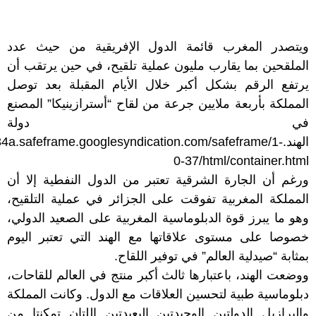
ويتصدر المغرب قائمة الدول الإفريقية من حيث عدد
الملقحين بما يقارب مليون عملية تلقيح، في حين يرتقب أن
يرتفع الرقم بشكل أكبر خلال الأيام المقبلة بعد توصل
المملكة بأربعة ملايين جرعة من لقاح “أسترازينيكا” المصنع
في دولة
الهند..safeframe.googlesyndication.com/safeframe/1
0-37/html/container.html
ورغم أن الجارة الشرقية تعتبر من الدول النفطية إلا أن
المملكة المغربية تفوقت على الجزائر في عملية التلقيح،
وهو ما يبرز قوة الدبلوماسية المغربية على الصعيد الدولي،
خصوصا على مستوى علاقاتها مع الهند التي تعتبر اليوم
بمثابة “صيدلية العالم” في توفير اللقاح.
ووضعت الهند، باعتبارها ثالث أكبر منتج في العالم للقاحات،
دبلوماسية طبية لتحسين العلاقات مع الدول. وكانت المملكة
والبرازيل الدولتين الوحيدتين البعيدتين اللتان تمكنتا من