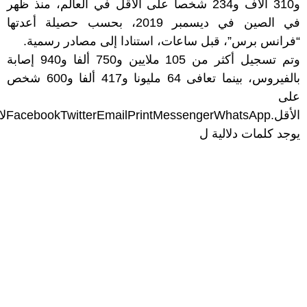
و310 آلاف و234 شخصا على الأقل في العالم، منذ ظهر
في الصين في ديسمبر 2019، بحسب حصيلة أعدتها
“فرانس برس”، قبل ساعات، استنادا إلى مصادر رسمية.
وتم تسجيل أكثر من 105 ملايين و750 ألفا و940 إصابة
بالفيروس، بينما تعافى 64 مليونا و417 ألفا و600 شخص
على
الأقل.
WhatsApp
Messenger
Print
Email
Twitter
Facebook
لا
يوجد كلمات دلالية ل