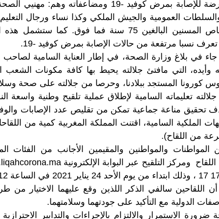
بالأشخاص الأكثر عرضة للإصابة بمرض كوفيد -19 ومضاعفاته و
بالإضافة إلى الأشخاص المسنين البالغين 75 سنة فما فوق. كم
 تعرف نسبا مرتفعة من حالات الإصابة بمرض كوفيد -19.
جاء في بلاغ وزارة الصحة، في إطار العناية السامية لصاحب ا
 وأيده، التي مافتئ جلالته يحيط بها كافة مكونات الشعب ا
روس كورونا المستجد ببلادنا، وحرصا من جلالته على صحة وسلا
لالته تعليماته السامية لإطلاق عملية تلقيح وطنية واسعة ا
كوفيد-19 بهدف تحقيق مناعة جماعية تمكن من تقليص عدد الإصابات والو
 المواطنات والمواطنين والمقيمين الأجانب من الفئات الم
أن اللقاحين سالفي الذكر اللذين وقع عليهما الاختيار من ط
صفات الدولية مع التأكيد على جودتهما وسلامتهما.
ضرورة الاستمرار والالتزام بالإجراءات والتدابير الاحترازي