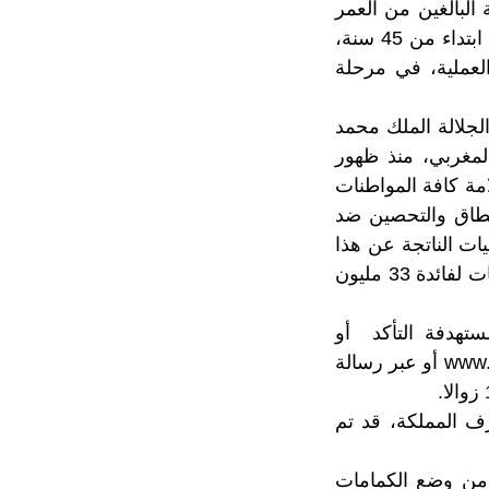
هم: مهنيي الصحة البالغين من العمر
40 سنة فما فوق، والسلطات العمومية والجيش الملكي وكذا نساء ورجال التعليم ابتداء من 45 سنة،
ا ستشمل هذه العملية، في مرحلة
لجلالة الملك محمد
لمغربي، منذ ظهور
مة كافة المواطنات
لنطاق والتحصين ضد
فيات الناتجة عن هذا
الوباء. وتنفيذا للتوجيهات الملكية السامية، اقتنت المملكة المغربية كمية من اللقاحات لفائدة 33 مليون
ستهدفة التأكد أو
الحصول على موعد اللقاح ومركز التلقيح عبر البوابة الإلكترونية www.liqahcorona.ma أو عبر رسالة
رف المملكة، قد تم
ة من وضع الكمامات