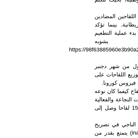
أنها طلبت 65 مليون جرعة من اللقاحين المضادين
ل من شركة Sinopharm الصينية وشركة AstraZeneca البريطانية. بينما تؤكد
بدء عملية التطعيم
به
https://98f63885960e3b90a2d-
أول من شهر دجنبر
زيع اللقاحات على
 فيروس كورونا.
اح كيفما كان نوعه
النجاعة والفعالية
والشفافية”، مبرزا أن “هناك ما يفوق 200 تجربة علمية تم إجراؤها، وأكثر من 15 لقاحا وصل إلى
ل الناجي في تصريح
لهسبريس إنه “لقاح من الطراز القديم (Old fashion) وهو لقاح معطل (inactivé) يتمتع بقدر من