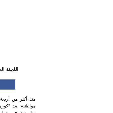
اللجنة ال
منذ أكثر من أربعة
مواطنيه ضد “كورو
وشرعت في عملية “ت