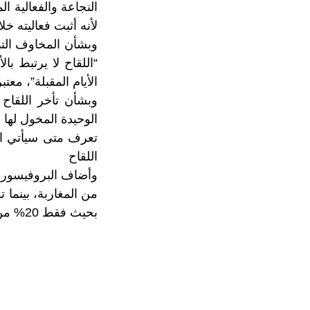
النجاعة والفعالية ا
لأنه أثبت فعاليته خل
وبشأن المخاوف التي
“اللقاح لا يرتبط ب
الأيام المقبلة”، معت
وبشأن تأخر اللقاح 
الوحيدة المخول لها 
تعرف متى سيأتي الل
اللقاح
من المغاربة، بينما 
بحيث فقط 20% من الدول هي التي ستستفيد من اللقاحات”.