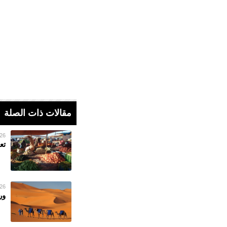
مقالات ذات الصلة
26 فبراير 023
تع
26 فبراير 023
ور