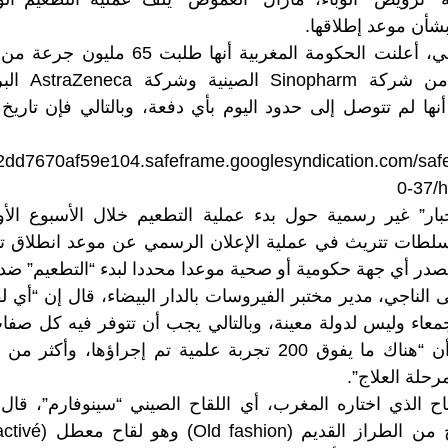
شأن موعد إطلاقها.
وخلال الشهر الماضي، أعلنت الحكومة المغربية 
لـ”كوفيد-19″ لك
نها لم تتوصل إلى حدود اليوم بأي دفعة، وبالتالي فإن تاريخ 
ال يشو
d7670af59e104.safeframe.googlesyndication.com/safeframe/1
0-37/h
بار” غير رسمية حول بدء عملية التطعيم خلال الأسبوع ال
لسلطات تتريث في عملية الإعلان الرسمي عن موعد انطلاق تو
تصدر أي جهة حكومية أو صحية موعدا محددا لبدء “التطعيم” ضد
لناجي، مدير مختبر الفيروسات بالدار البيضاء، قال إن “أي لق
عاء وليس لدولة معينة، وبالتالي يجب أن تتوفر فيه كل صفات 
مرحلة العلاج”.
اح الذي اختاره المغرب، أي اللقاح الصيني “سينوفارم”، قا