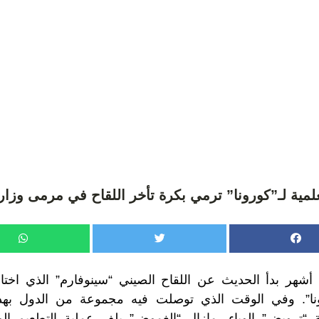
علمية لـ”كورونا” ترمي بكرة تأخر اللقاح في مرمى وزا
 أشهر بدأ الحديث عن اللقاح الصيني “سينوفارم” الذي اختا
نا”. وفي الوقت الذي توصلت فيه مجموعة من الدول بهذا 
رويض” الوباء، مازال “الغموض” يلف عملية التطعيم الو