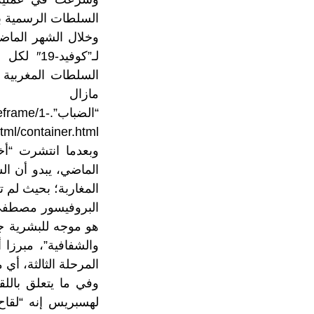
السلطات الرسمية ب
السلطات المغربية أ
ماز
“الضباب”.
tml/container.html
وبعدما انتشرت “أخ
الماضي، يبدو أن ا
المغاربة؛ بحيث لم 
البروفيسور مصطفى ا
هو موجه للبشرية جم
المرحلة الثالثة، أي 
وفي ما يتعلق باللق