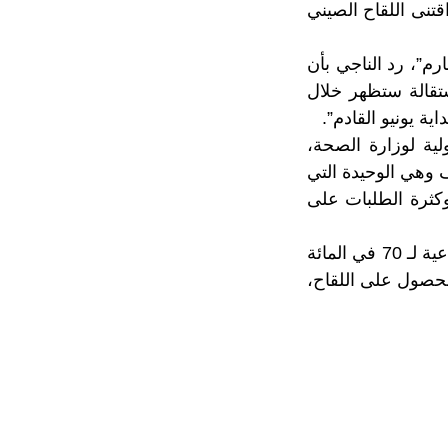
قتنى اللقاح الصيني
م”، رد الناجي بأن
ستقالة ستظهر خلال
ية يونيو القادم”.
لية لوزارة الصحة،
ف وهي الوحيدة التي
وكثرة الطلبات على
وأضاف البروفيسور أن “المغرب طلب 65 مليون جرعة من أجل تحقيق مناعة جماعية لـ 70 في المائة
الحصول على اللقاح،