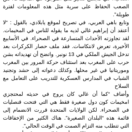
الصعب الحفاظ على سرية مثل هذه المعلومات لفترة
طويلة”.
وتابع باهي العربي، في تصريح لموقع يابلادي، بالقول : “لا
أعتقد أن إبراهيم غالي لديه ما يقوله للناس في المخيمات.
لقد تجاوزته الأحداث المتسارعة في الصحراء. في الأسابيع
الأخيرة، تعرض لانتكاسات. فقد ملف حصار الكركرات بعد
تدخل الجيش الملكي في 13 نونبر. واتضح أن تهديداته بشن
حرب على المغرب بعد استئناف حركة المرور بين المغرب
وموريتانيا في غير محلها. وكذلك دعواته إلى حشد وتجنيد
الشباب في المدارس العسكرية للتدريب على التعامل مع
السلاح
وأضاف “كما أن غالي كان يروج في حديثه لمحتجزي
امخيمات كون دول صغيرة فقط هي التي فتحت قنصليات
في الصحراء. لكن الولايات المتحدة قررت الانضمام إلى
قائمة هذه “البلدان الصغيرة”. هناك الكثير من الإخفاقات
التي تتطلب منه التزام الصمت في الوقت الحالي”.