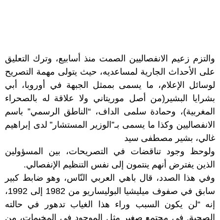
والتزم زعيم الانفصاليين الصمت منذ أسابيع، وترك التعليق
على الأحداث الجارية لمساعديه، حيث يتولى مهمة التصريح
لوسائل الإعلام، ما يسمى بممثل الجبهة في أوروبا، أبي
بشرايا البشير(من أصل موريتاني ولا علاقة له بالصحراء
المغربية)، وحمادة سلمى الداف، “الناطق الرسمي” باسم
الانفصاليين وكذا ما يسمى بـ”الوزير المستشار” لدى إبراهيم
غالي، بشير مصطفى سيد
ولوحظ وجود تناقضات في التصريحات، بين المسؤولين
الذين يفترض أنهم ينتمون إلى نفس التنظيم الإنفصالي.
وفي هذا الصدد، قال باهي العربي النّاس، وهو ضابط كبير
سابق في صفوف ميليشيا البوليساريو من 1982 إلى 1992،
إنه “لن يكون السبب وراء هذا الغياب تدهور في حالته
الصحية. في مجتمع صغير مثل الموجود في المخيمات، من