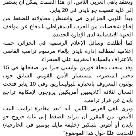
ويعتقد باهي العربي النّاس، أن هذا الصمت يمكن أن يستمر
إلى غاية تنصيب جو بايدن في 20 يناير.
وبدأ اللوبي الجزائري في واشنطن محاولاته للضغط من
إقناع شخصيات من الحزب الديمقراطي بالدفاع عن مواقف
الجبهة الانفصالية لدى الإدارة الجديدة.
كما أطلقت وسائل الإعلام الرسمية في الجزائر، حملة
إعلامية لمطالبة إدارة بايدن بإلغاء مرسوم ترامب القاضي
بالاعتراف بالسيادة المغربية على الصحراء.
وقد منحت مجلة فورين بوليسي حيزا من صفحاتها في 15
دجنبر المنصرم، لمستشار الأمن القومي السابق جون
بولتون المعروف بانحيازه للبوليساريو، وفي 10 يناير فتحت
المجال لثلاثة أكاديميين أمريكيين يروجون لإمكانية تراجع
بايدن عن قرار ترامب.
ويرى باهي العربي النّاس، أنه “بعد مغادرة ترامب البيت
الأبيض، من المقرر أن يتزايد الضغط إلى غاية خروج جو
بايدن أو أنتوني بلينكين (خليفة مايك بومبيو في الخارجية)
للحديث علنًا حول هذا الموضوع”