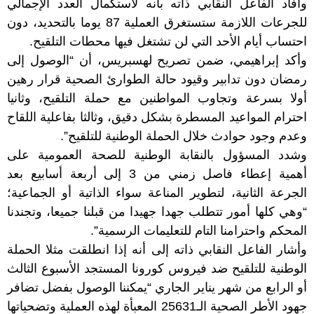
وأفاد الفاعل النقابي ذاته بأنه لاستكمال العدد الإجمالي
للجرعات اللازمة ستستغرق العملية 87 يوما بالتحديد، دون
احتساب أيام الأحد التي لن تشتغل فيها محطات التلقيح.
وأكد إبراهيمي، ضمن تصريح لهسبريس، أن “الوصول إلى
رمضان دون تدابير وقيود حالة الطوارئ الصحية قرار رهين
أولا بسرعة وتجاوب المواطنين مع حملة التلقيح، وثانيا
احترام المواعيد المسطرة بشكل دقيق، وثالثا بفاعلية اللقاح
وعدم وجود حوادث خلال الحملة الوطنية للتلقيح”.
وشدد المسؤول بالنقابة الوطنية للصحة العمومية على
أهمية إعطاء فاصل زمني من 3 إلى أربعة أسابيع بعد
الجرعة الثانية، لتطوير المناعة سواء الذاتية أو الجماعية؛
“وهي كلها أمور تتطلب جهدا جهيدا من قبلنا جميعا، وتجندنا
المحكم واحترامنا التام للتعليمات الرسمية”.
وأشار الفاعل النقابي ذاته إلى أنه إذا انطلقت مثلا الحملة
الوطنية للتلقيح ضد فيروس كورونا المستجد الأسبوع الثالث
أو الرابع من شهر يناير الجاري “يمكننا الوصول بفضل تضافر
جهود الأطر الصحية الـ25631 المعبأة لهذه العملية وتضحياتها