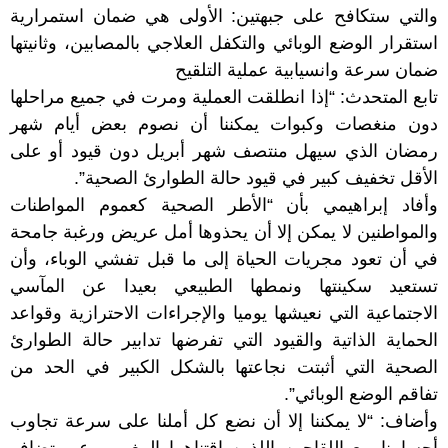
والتي ستكافح على جبهتين: الأولى هي ضمان استمرارية
استقرار الوضع الوبائي والتكفل العلاجي بالمصابين، وثانيتها
ضمان سرعة وانسيابية عملية التلقيح
تابع المتحدث: “إذا انطلقت العملية ومرت في جميع مراحلها
دون منغصات وكبوات يمكننا أن نصوم بعض أيام شهر
رمضان الذي سيهل منتصف شهر أبريل دون قيود أو على
الأقل تخفيف كبير في قيود حالة الطوارئ الصحية”.
وأفاد إبراهيمي بأن “الأطر الصحية كعموم المواطنات
والمواطنين لا يمكن إلا أن يحذوها أمل عريض ورغبة جامحة
في أن تعود مجريات الحياة إلى ما قبل تفشي الوباء، وأن
تستعيد سكينتها ونمطها الطبيعي بعيدا عن المآسي
الاجتماعية التي نعيشها يوميا والإجراءات الاحترازية وقواعد
الحماية الذاتية والقيود التي تفرضها تدابير حالة الطوارئ
الصحية التي أثبتت نجاعتها بالشكل الكبير في الحد من
تفاقم الوضع الوبائي”.
وأضاف: “لا يمكننا إلا أن نضع كل أملنا على سرعة تجاوب