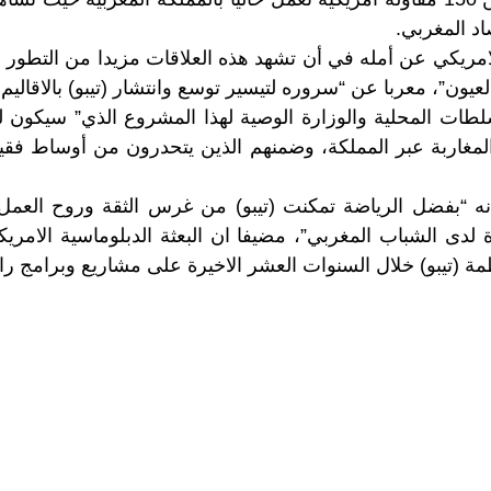
اد المغربي.
مريكي عن أمله في أن تشهد هذه العلاقات مزيدا من التطور ف
عيون”، معربا عن “سروره لتيسير توسع وانتشار (تيبو) بالاقاليم ا
لطات المحلية والوزارة الوصية لهذا المشروع الذي” سيكون له
المغاربة عبر المملكة، وضمنهم الذين يتحدرون من أوساط فق
ه “بفضل الرياضة تمكنت (تيبو) من غرس الثقة وروح العمل ا
ة لدى الشباب المغربي”، مضيفا ان البعثة الدبلوماسية الامريك
مة (تيبو) خلال السنوات العشر الاخيرة على مشاريع وبرامج را