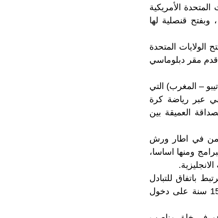
المتحدة الأمريكية
 وبفتح قنصلية لها
نة 2021 تكون قد مرت 200 سنة على فتح الولايات المتحدة
 اقدم مقر دبلوماسي
يبو – المغرب) التي
ني عبر رياضة كرة
داقة العميقة بين
لزمن في اطار ورش
لال عدد من البرامج ومنها اساسا،
لانجليزية.
بط باتفاق للتبادل
الحر مع الولايات المتحدة، قائلا في هذا الصدد ” احتفلنا الاسبوع الفارط بمرور 15 سنة على دخول
 حيث تساهم في خلق مناصب