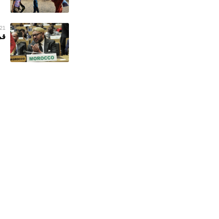
21 فبراير 023
قم