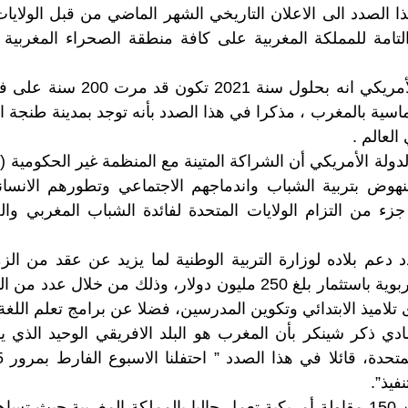
 الصدد الى الاعلان التاريخي الشهر الماضي من قبل الولايات 
التامة للمملكة المغربية على كافة منطقة الصحراء المغربية ،
وسجل المسؤول الأمريكي انه بحلول س
وماسية بالمغرب ، مذكرا في هذا الصدد بأنه توجد بمدينة طنجة
العالم .
ولة الأمريكي أن الشراكة المتينة مع المنظمة غير الحكومية (ت
وض بتربية الشباب واندماجهم الاجتماعي وتطورهم الانسا
ء من التزام الولايات المتحدة لفائدة الشباب المغربي والص
د دعم بلاده لوزارة التربية الوطنية لما يزيد عن عقد من ا
إصلاح المنظومة التربوية باستثمار بلغ 250 مليون دولار، وذلك من خ
 تلاميذ الابتدائي وتكوين المدرسين، فضلا عن برامج تعلم اللغة ا
دي ذكر شينكر بأن المغرب هو البلد الافريقي الوحيد الذي يرت
نفيذ”.
كما ذكر بأن أزيد من 150 مقاولة أمريكية تعمل حاليا بالمملكة المغربية