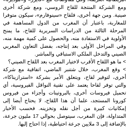
ومع الشركة المنتجة للقاح الروسي، ومع شركة أخرى
صينية. ومن جهة أخرى، فلقاح «سينوفارم»، سيكون متوفرا
للمغاربة، باعتبار أن المغرب من الدول المساهمة في
المرحلة الثالثة من الدراسات السريرية للقاح، ما يمنح
الأولوية في الاستفادة منه، والحصول على كمية مهمة منه،
وفي المراحل الأولى بعد إنتاجه، بفضل التعاون المغربي
الصيني والتدخل الملكي الاستباقي والمباشر.
> ما هو اللقاح الأقرب لاختيار المغرب بعد اللقاح الصيني؟
> وقع المغرب، خلال شتنبر الماضي، اتفاقية مع شركة
أخرى، لتوفير لقاح، ويتعلق الأمر بشركة «استرازيناكا»،
والتي توفر لقاحا يعتمد على تقنية النواقل الفيروسية، أي
تحميل فيروسات أخرى، بالبروتينات وأجزاء من فيروس
كورونا المستجد، علما أن هذا اللقاح، لا يحتاج أيضا إلى
إمكانيات كبيرة من أجل نقله وتخزينه. فحسب الأخبار
المتداولة، فإن المغرب، سيتوصل بحوالي 17 مليون جرعة،
بالإضافة إلى 3 ملايين جرعة احتياطية، إذا احتاج إليها.