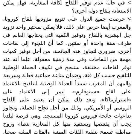
> في حالة عدم توفير اللقاح لكافة المغاربة، فهل يمكن
الاستعانة بلقاح دولة أخرى؟
> حرصت جميع الدول على تنويع مزوديها بلقاح كورونا،
والمغرب أيضا حرص على ذلك، فلا يمكن لمختبر واحد تزويد
جل البشرية باللقاح وتوفير الكمية التي يحتاجها العالم في
ظرف سنة واحدة أو سنتين. كما أن اللجوء إلى لقاحات
أخرى، ضروري لتجاوز هذه الجائحة، من أجل توفير كميات
مهمة من اللقاحات وفي مدة زمنية معقولة، علما أنه عند
توفر لقاحات مختلفة، سننجح في تكييف الحملة الوطنية
للتلقيح حسب كل فئة، وضمان مناعة جماعية فعالة وسريعة
والمهم أن المغرب سيبدأ الحملة الوطنية للتلقيح بالاعتماد
على لقاح «سينوفارم»، ليمر إلى الاعتماد على
«استرازيناكا»، وبعد ذلك يمكن أن يعتمد على اللقاح
الروسي أو الأمريكي، وذلك من أجل نجاح الحملة، وتجاوز
تداعيات جائحة فيروس كورونا المستجد. وهي فرصة لبلدنا
يجب أن يقتنصها ويستفيد منها كل المغاربة بنظام وروح
مواطنة تسمح بتلقيح الفئات المهنية والفئات الهشة صحيا،