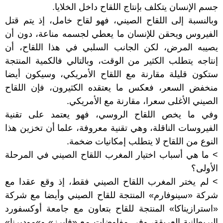
جسم الإنسان يتكلف بإنتاج اللقاح داخل الخلايا.
وبالنسبة إلى اللقاح الصيني، فهو لقاح خامل، إذ يتم قتل
الفيروس ويحقن للإنسان ما يعطي لجسمه مناعة، دون أن
يصيبه المرض، لكن الجانب السلبي في هذا اللقاح، أن
إنتاجه يتطلب الكثير من الوقت، وبالتالي فالكمية المنتجة
ستكون قليلة مقارنة مع اللقاح الأمريكي، وسيكون أيضا
منخفض السعر، فعكس ما يعتقده الكثيرون، فإن اللقاح
الصيني الأغلى سعرا، مقارنة مع الأمريكي.
وفي ما يخص اللقاح الروسي، فهو يعتمد على تقنية
الفيروسات الناقلة، وهي تقنية معروفة، علما أن تخزين هذا
النوع من اللقاح لا يتطلب إمكانيات ضخمة.
> ما هي أسباب اختيار المغرب اللقاح الصيني في المرحلة
الأولى؟
> لم يختر المغرب اللقاح الصيني فقط، إذ وقع عقدا مع
شركة «سينوفارم» المنتجة للقاح الصيني وأيضا مع شركة
«استرازيناكا» المنتجة للقاح بتعاون مع جامعة أوكسفورد
البريطانية العريقة، وفي مفاوضات مع «فايرز» و»موديرنا»