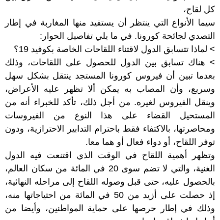
كل لقاح،
سيما الأنواع التي ينتظر أن يستفيد منها المغاربة في إطار
التصدي لجائحة كورونا. في ما يلي تفاصيل الحوار:
> لماذا تتسابق الدول لاقتناء اللقاحات الخاصة بكوفيد 19؟
> هناك تسابق بين الدول للحصول على اللقاحات، وذلك
بعدما تبين أن فيروس كورونا المستجد ينتقل بشكل سهل
وسريع، وأن المصاب به يمكن ألا تظهر عليه الأعراض،
وينقل الفيروس لغيره. من أجل ذلك، تأكد للخبراء أنه من
المستحيل القضاء على هذا النوع من الفيروسات
ومحاصرتها، بالاكتفاء فقط باحترام التدابير الاحترازية، ودون
توفر اللقاح، أو دواء فعال أو هما معا.
وتظهر أهمية اللقاح في الوقت الذي اقتنعت فيه الدول
الغنية، والتي لا تضم سوى 20 في المائة من سكان العالم،
بالحصول عليه، حتى قبل وصوله اللقاح إلى مراحله النهائية،
إذ حصلت على أزيد من 50 في المائة من احتياجاتها منه،
وذلك في إطار حرصها على حماية المواطنين، وأيضا من