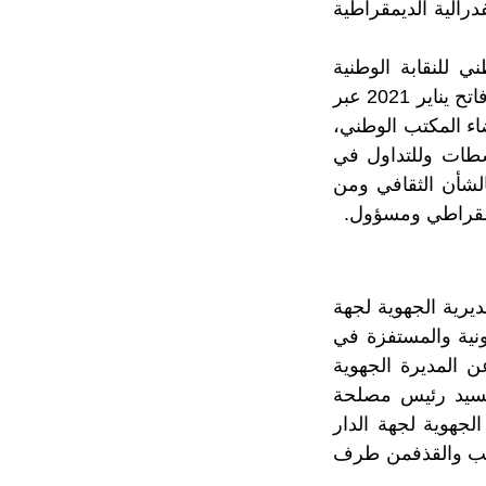
درالية الديمقراطية
 للنقابة الوطنية
للثقافة المنضوي تحت لواء الكونفدرالية الديمقراطية للشغل اجتماعا، يوم الجمعة فاتح يناير 2021 عبر
ضاء المكتب الوطني،
 سطات وللتداول في
الشأن الثقافي ومن
مقراطي ومسؤول.
ديرية الجهوية لجهة
ونية والمستفزة في
 المديرة الجهوية
لسيد رئيس مصلحة
لجهوية لجهة الدار
لسب والقذفمن طرف