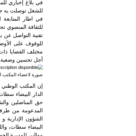
في بلاغ إخباري للمك
للشغل توصلت به جري
في اطار المتابعة 
تقنية التواصل عن بع
للوقوف على الأوضاع
مختلف القضايا ذات 
أجل تحسين وضعية ك
صورة لاعضاء المكتب الوطني CDT للثقافة أثناء ا
إن المكتب الوطني لل
الدار البيضاء سطات
حق المناضلين والش
المدعومة من طرف 
الشؤون الإدارية و 
البيضاء سطات، وال
موالين للمديرة الجه