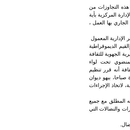
هذه التجاوزات من
دارة المركزية بأية
الجاري بها العمل ،
 الإدارية المعمول
لقيم الديموقراطية
ية الجهوية للثقافة
المنضوي تحت لواء
افة أنه قرر تنظيم
عة الحادية عشرة صباحا، ببهو ديوان
، لاتخاذ الإجراءات
نه المطلق مع جميع
ت والنضالات التي
ضال
.