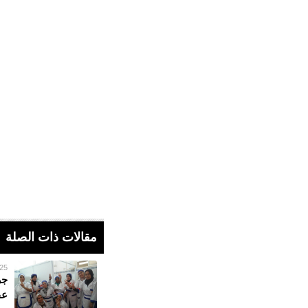
مقالات ذات الصلة
25 فبراير 023
جر
عق