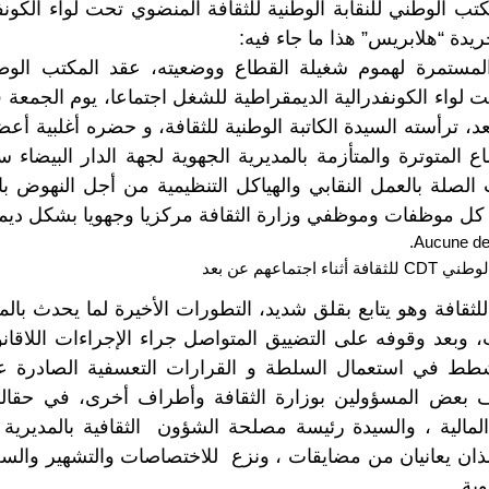
تب الوطني للنقابة الوطنية للثقافة المنضوي تحت لواء الكونف
دة “هلابريس” هذا ما جاء فيه:
المستمرة لهموم شغيلة القطاع ووضعيته، عقد المكتب الوطني
د، ترأسته السيدة الكاتبة الوطنية للثقافة، و حضره أغلبية أع
 المتوترة والمتأزمة بالمديرية الجهوية لجهة الدار البيضاء
الصلة بالعمل النقابي والهياكل التنظيمية من أجل النهوض ب
ل موظفات وموظفي وزارة الثقافة مركزيا وجهويا بشكل دي
جتماعهم عن بعد
ثقافة وهو يتابع بقلق شديد، التطورات الأخيرة لما يحدث بالم
، وبعد وقوفه على التضييق المتواصل جراء الإجراءات اللاقان
طط في استعمال السلطة و القرارات التعسفية الصادرة عن
بعض المسؤولين بوزارة الثقافة وأطراف أخرى، في حقا
المالية ، والسيدة رئيسة مصلحة الشؤون الثقافية بالمديرية ا
لذان يعانيان من مضايقات ، ونزع للاختصاصات والتشهير وا
وية.