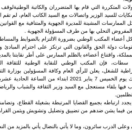
متكررة التي قام بها المتضرران والكاتبة الوطنيةلوقف 
ايات للسيد الوزير واتصالات مع السيد الكاتب العام، لم تقم الإ
الممارسات المشينة للمديرة الجهوية والمتنافية مع القوانين 
ة المفروض التحلي بها من طرف المسؤولة الجهوية .
كل أعضاء المكتب الوطني بضرورة الالتزام بالضوابط والمساطر
مات دولة الحق والقانون التي ترتكز على احترام المبادئ وا
مملكة، واقتناع أعضاءه بالظلم الممارس على أطر نقابتنا بالمدير
اء سطات،
فإن المكتب الوطني للنقابة الوطنية للثقافة 
قراطية للشغل، يعلن للرأي العام وكافة المسؤولين بوزارة الثق
وقفة احتجاجية وذلك يوم الخميس 7 يناير 2021 ابتداء من السا
ب فيها بلقاء مستعجل مع السيد وزير الثقافة والشباب والرياضة
تظلمين.
جدد ارتباطه بجميع القضايا المرتبطة بشغيلة القطاع، وتضام
ن فيما يشن ضدهم من تضييق وتضليل وتشويش ويثمن القرارا
ن وعلى الدرب سائرون، وما لا يأتي بالنضال يأتي بالمزيد من الن