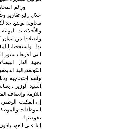
ورغم المحاولات ال
خلال رفع تقارير وشك
محاولة لوضع حد لكل 
والأخلاقيات المهني
وانطلاقا من إيمان 
بها واستحضارا لمقو
التي أقرها دستور ال
بجهة الدار البيض
الكونفدرالية الديم
السيد الوزير ، يطال
اللازمة وإنصاف الم
إن المكتب الوطني ي
الموظفات والموظفي
يخوضنها.
إننا على العهد باقو