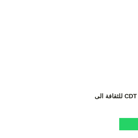
تسلط المديرة الجهوية لجهة الدار البيضاء- سطات أرغم المكتب الوطني CDT للثقافة الى