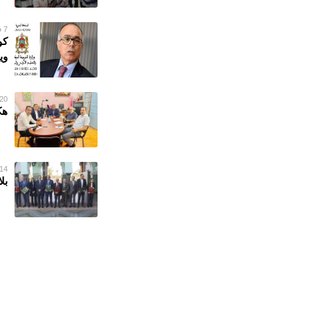
7 فبراير 2023
كو
وي
20 يناير 023
هك
14 يناير 023
بل