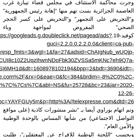
وجرت محاكمة الاستئناف في مجلس قضاء تيبازة غرب
العاصمة الجزائرية بست تهم منها “إهانة رئيس الجمهورية”
و”التحريض على التجمهر” و”التحريض على كسر الحجر
الصحي” المفروض لمواجهة وباء
كوفيد-19.
tps://googleads.g.doubleclick.net/pagead/ads?
guci=2.2.0.0.2.2.0.0&client=ca-pub-
&resp_fmts=3&wgl=1&fa=27&adsid=ChAIgNub_wUQjp-
CUI8c10Z2UqzihwnNDoFbk30ZVSSa5mKNc7eh9Q7a-
SI6MH1d&dt=1608978102194&bpp=2&bdt=3690&idt=-
se.com%2F&rx=0&eae=0&fc=384&brdim=-8%2C0%2C-
7C%7Cs%7C&abl=NS&fu=25728&bc=23&jar=2020-
12-26-
xpc=YAYFGUy5rr&p=http%3A//telexpresse.com&dtd=26
وتم اتهام بوراوي أيضا بـ “نشر منشورات كاذبة (على مواقع
التواصل الاجتماعي) من شأنها المساس بالوحدة الوطنية
والأمن العام”.
وبحسب “اللجنة الوطنية للافراج عن المعتقلين”، طلبت