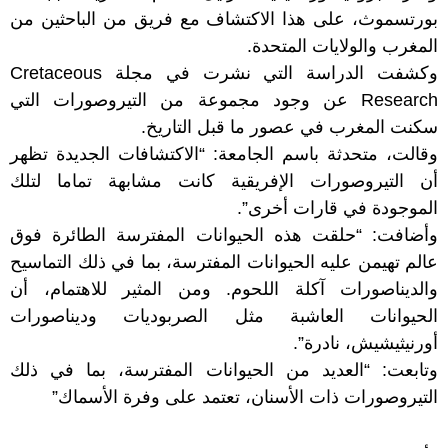
بورتسموث، على هذا الاكتشاف مع فريق من الباحثين من
المغرب والولايات المتحدة.
وكشفت الدراسة التي نشرت في مجلة Cretaceous
Research عن وجود مجموعة من التيروصورات التي
سكنت المغرب في عصور ما قبل التاريخ.
وقالت، متحدثة باسم الجامعة: “الاكتشافات الجديدة تظهر
أن التيروصورات الإفريقية كانت مشابهة تماما لتلك
الموجودة في قارات أخرى”.
وأضافت: “حلقت هذه الحيوانات المفترسة الطائرة فوق
عالم تهيمن عليه الحيوانات المفترسة، بما في ذلك التماسيح
والديناصورات آكلة اللحوم. ومن المثير للاهتمام، أن
الحيوانات العاشبة مثل الصربوديات وديناصورات
أورنيثيشيش، نادرة”.
وتابعت: “العديد من الحيوانات المفترسة، بما في ذلك
التيروصورات ذات الأسنان، تعتمد على وفرة الأسماك”