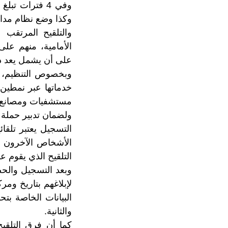
وكذا وضع نظام مداو
الأمامية، منهم عل
على أن يشمل يعد ذ
وبخصوص التنظيم، س
خدماتها عبر نمطين،
مستشفيات ومصانع و
ولضمان تدبير حملة 
التسجيل يعتبر تلقائ
الأشخاص الآخرون م
التلقيح الذي يقوم ع
لإبلاغهم بتاريخ ومر
البيانات الخاصة بت
والثانية.
كما أن فرق التلقي