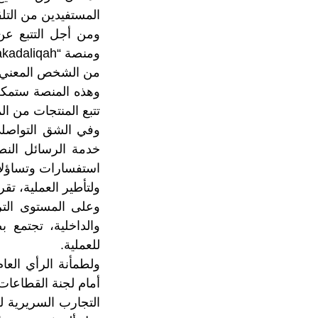
المستفيدين من التلق
ومن أجل التتبع عن
من الشخص المعني 
وهذه المنصة ستمكن
تتبع المنتجات من ال
وفي الشق التواصلي
استفسارات وتساؤلات
ولتأطير العملية، تقرر تعبئة 25 ألفا و631 من الموارد البشرية، منهم أزيد
وعلى المستوى التر
والداخلية، تجتمع 
للعملية.
ولطمأنة الرأي الع
التجارب السريرية ل