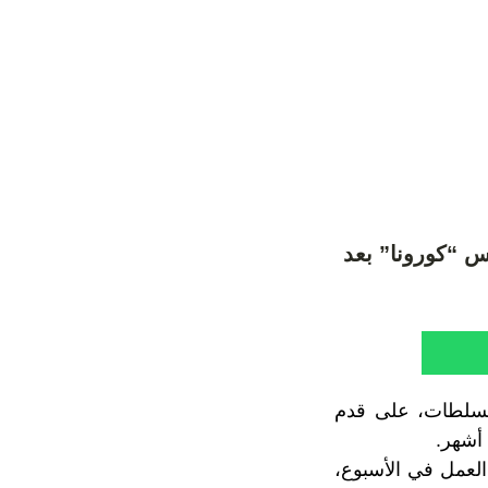
وس “كورونا” بعد
لى للقاح المضاد لفيروس (كوفيد-19)، تعمل السلطات، على قدم
أشهر.
تلقيح ستتم على مدى 12 أسبوعا بوتيرة 6 أيام من العمل في الأسبوع،