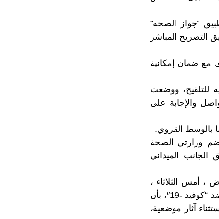
بيق “جواز الصحة”
ن طريق التصريح المباشر
 مع ضمان إمكانية
ة للتلقيح، ووضعت
 (1717)، ومنصة هاتفية للتواصل والإجابة على
تضم وزارتي الصحة
 الجانب الميداني
، أمس الثلاثاء ،
أمام لجنة القطاعات الاجتماعية بمجلس النواب حول الاستراتيجية الوطنية للتلقيح ضد “كوفيد -19″، بأن
ثناء آثار موضعية،