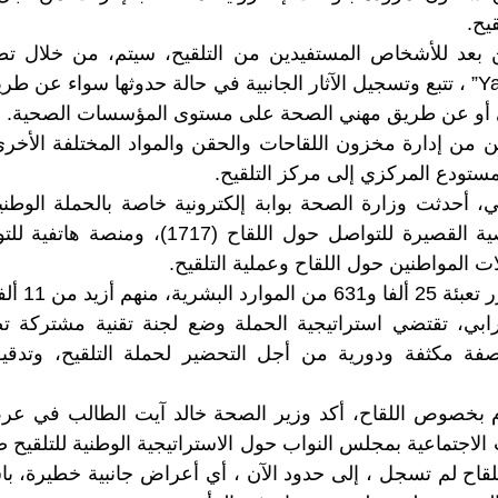
يح.
 بعد للأشخاص المستفيدين من التلقيح، سيتم، من خلال تط
ومنصة “Yakadaliqah” ، تتبع وتسجيل الآثار الجانبية في حالة حدوثها سواء ع
أو عن طريق مهني الصحة على مستوى المؤسسات الصحية.
 من إدارة مخزون اللقاحات والحقن والمواد المختلفة الأخرى
مستودع المركزي إلى مركز التلقيح.
، أحدثت وزارة الصحة بوابة إلكترونية خاصة بالحملة الوطني
خدمة الرسائل النصية القصيرة للتواصل حول اللقاح
 المواطنين حول اللقاح وعملية التلقيح.
 من 11 ألفا بالوسط القروي.
ابي، تقتضي استراتيجية الحملة وضع لجنة تقنية مشتركة 
بصفة مكثفة ودورية من أجل التحضير لحملة التلقيح، وتدقيق
ام بخصوص اللقاح، أكد وزير الصحة خالد آيت الطالب في عرض 
لقاح لم تسجل ، إلى حدود الآن ، أي أعراض جانبية خطيرة، باست