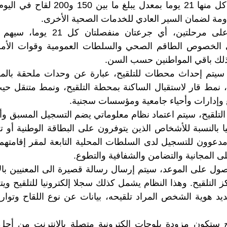
وفي 4 فترات تبلغ كل منها 21 يوما بمعدل
مة لضمان السير العادي للخدمات الصحية الأخرى.
والتلقيح المرتقب على مرحلتين، أي جر
ى الخصوص الطاقم الصحي والسلطات العمومية وقوات الأمن
لك باقي المواطنين حسب السن.
يتم إحداث محطات للتلقيح، عبارة عن وحدات ملحقة بالمر
 نمط قار لاستقبال الساكنة بمحطة التلقيح، ونمط متنقل حي
إدارات وأحياء جامعية ومؤسسات سجنية.
التلقيح، سيتم اعتماد نظام معلوماتي يضم التسجيل المسبق وأخ
يا بالنسبة للأشخاص الذين يتوفرون على البطاقة الوطنية أو تص
دعوون للتسجيل لدى السلطات المحلية التابعة لمقر إقامتهم
لى المجانية والتضامن والشفافية والتطوع.
كز التلقيح. وهذا النظام يشمل كذلك سجلا إلكترونيا للتلقيح وي
حديد هوية الشخص المراد تلقيحه، بيانات عن نوع اللقاح وتواري
ح ستكون مزودة بلوحات إلكترونية متصلة بالإنترنت من أ