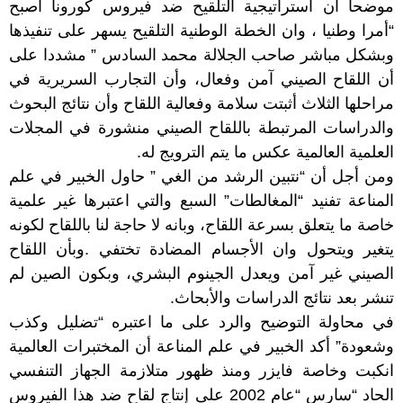
موضحا أن استراتيجية التلقيح ضد فيروس كورونا أصبح
“أمرا وطنيا ، وان الخطة الوطنية التلقيح يسهر على تنفيذها
وبشكل مباشر صاحب الجلالة محمد السادس ” مشددا على
أن اللقاح الصيني آمن وفعال، وأن التجارب السريرية في
مراحلها الثلاث أثبتت سلامة وفعالية اللقاح وأن نتائج البحوث
والدراسات المرتبطة باللقاح الصيني منشورة في المجلات
العلمية العالمية عكس ما يتم الترويج له.
ومن أجل أن “نتبين الرشد من الغي ” حاول الخبير في علم
المناعة تفنيد “المغالطات” السبع والتي اعتبرها غير علمية
خاصة ما يتعلق بسرعة اللقاح، وبانه لا حاجة لنا باللقاح لكونه
يتغير ويتحول وان الأجسام المضادة تختفي .وبأن اللقاح
الصيني غير آمن ويعدل الجينوم البشري، وبكون الصين لم
تنشر بعد نتائج الدراسات والأبحاث.
في محاولة التوضيح والرد على ما اعتبره “تضليل وكذب
وشعودة” أكد الخبير في علم المناعة أن المختبرات العالمية
انكبت وخاصة فايزر ومنذ ظهور متلازمة الجهاز التنفسي
الحاد “سارس “عام 2002 على إنتاج لقاح ضد هذا الفيروس