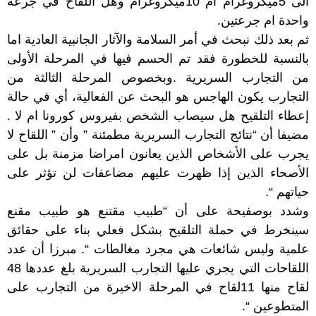
الى 5ميكروغرام ام 10ميكروغرام وهل اللقاح في جرعة
واحدة ام جرعتين.
ثم بعد ذلك نبحث في أمر السلامة والآثار الجانبية العادية اما
بالنسبة للخطورة فقد تم الحسم فيها في المرحلة الأولى
من التجارب السريرية .وبخصوص المرحلة الثالثة من
التجارب يكون الهاجس هو البحث عن الفعالية، أي في حالة
إعطاء التلقيح هل سيصاب الشخص بفيروس كورونا ام لا .
مضيفا أن “نتائج التجارب السريرية مطمئنة ” وأن ” اللقاح لا
يجرب على الأشخاص الذين يعانون امراضا مزمنة بل على
الأصحاء الذين إذا ظهرت عليهم مضاعفات لن تؤثر على
حياتهم “.
وشدد بوصفيحة على أن “طبيب مقتنع هو طبيب مقنع
سينخرط في حملة التلقيح بشكل فعلي بناء على حقائق
علمية وليس شائعات هي مجرد مغالطات “. مبرزا أن عدد
اللقاحات التي يجري عليها التجارب السريرية بلغ عددها 48
لقاح منها 11لقاح في المرحلة الاخيرة من التجارب على
المتطوعين “.