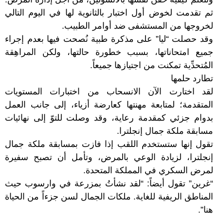
ثم تقدمت لخوض أول اختبار بالثانوية لها في اليوم التالي
لخروجها من المستشفى ضد أوامر الطبيب.
وقد حصلت “ليا” على مذكرة طبية نُصحت فيها بعدم إجراء
جميع امتحاناتها، بسبب خطورة حالتها، ولكن المراهِقة
المُتحدِّية تمكنت من اجتيازها جميعاً.
تطارد حلمها
لقد اختارت الآن الانسحاب من اختبارات المستويات
المتقدمة؛ لمتابعة مهنتها كعارضة أزياء، إلى جانب العمل
بدوام جزئي كمقدمة رعاية، وقد وصلت للتوّ إلى نهائيات
مسابقة ملكة جمال إنجلترا.
تقول إنها ستستخدم اللقب إذا فازت بمسابقة ملكة جمال
إنجلترا، لزيادة الوعي بالمرض، وتأمل أن تصبح سفيرة
لمرض السكري في المملكة المتحدة.
“غرين” تقول أيضاً: “لقد نشأتُ بمزرعة في وارسوب حيث
المناطق الريفية للغاية. ملكات الجمال لسن جزءاً من الحياة
هنا”.