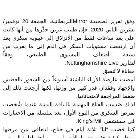
وفق تقرير لصحيفة
Mirror
البريطانية، الجمعة 20 نوفمبر/
تشرين الثاني 2020، فإن طبيب غرين حذَّرها من أنها كانت
على بعد ساعات فقط من الانزلاق إلى غيبوبة سكري بعد
أن ارتفعت مستويات السكر في الدم إلى ما يقرب من
سبعة أضعاف المستوى الطبيعي، وفقاً
لتقارير
Nottinghamshire Live
.
معاناة لا تُتصوَّر
أمضت عارضة الأزياء الناشئة أسبوعاً من الشعور بالعطش
والإجهاد وفقدان قدر كبير من وزنها، لكنها أرجعت ذلك إلى
ضغط المراجعة لامتحاناتها.
لذلك صُدمت الفتاة المهتمة باللياقة البدنية عندما شُخصت
بمرض السكري من النوع الأول، بعد سلسلة من الاختبارات
في مستشفى King’s Mill.
كما قضت “ليا” ثلاثة أيام في جناح، لتتعافى من مرضها
وتتعلم كيفية حقن نفسها بالأنسولين، من أجل إدارة المرض.