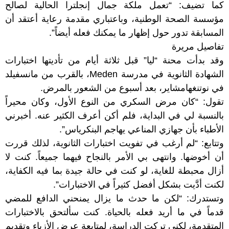
كما تضيف: “تعمل ملكة جمال إنجلترا الحالية لصالح
مؤسسة الصحة الوطنية، وباعتباري مقدمة رعاية أعتقد أن
المسابقة تدور حول إظهار ما يمكنك فعله أيضاً”.
تفاصيل مريرة
وقد بدأت محنة “ليا” قبل ثلاثة أيام من تأديتها اختبارات
الشهادة الثانوية في مدرسة Meden، بالقرب من مانسفيلد
في نوتنغهامشاير، بعد أسبوع من الشعور بالمرض.
تقول: “كان مرض السكري من النوع الأول، وكان محيراً
بالنسبة لي في البداية، فلم أكن أعرف الكثير عنه. أخبرني
الأطباء بأن جهازي المناعي يهاجم البنكرياس”.
وتتابع: “لم أرغب في تفويت اختبارات الثانوية، لذلك قررت
أن أخوضها. وانتهى بي الأمر بالنجاح فيهما جميعاً. كنت لا
أزال محبطة للغاية، لو كنت في حالة جيدة بما فيه الكفاية،
لكنت أدَّيت بشكل أفضل كثيراً في الاختبارات”.
وتستدرك: “لكن ما حدث ما يزال يمنحني الدافع للمضي
قدماً في ما أريد فعله بالحياة. كنت سألتحق بالاختبارات
المتقدمة، لكني تركت الدراسة، لمتابعة عرض الأزياء وتقديم