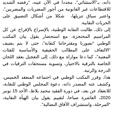
ذاته، بـ”الاستثنائي”، مجددا في الآن عينه، “رفضه الشديد
للاقتطاعات غير القانونية من أجور المضربات والمضربين”،
واعتبر سياق تنزيلها، شكلا من أشكال التضييق على
الحريات النقابية.
إلى ذلك، طالبت النقابة الوطنية، بالإسراع بالإفراج عن كل
المراسيم المحتجزة، مع استحضار يقول بيان المكتب
الوطني “تصورنا ومقترحاتنا كنقابة”، حتى لا يتم يضيف
“الالتفاف على المطالب الحقيقية والأساسية للفئات
المعنية”، كما دعا موازاة مع ذلك، إلى التعجيل بعقد اللجان
الخاصة بالترقية بالاختيار، وتسوية مستحقات الترقيات في
الدرجة والرتبة.
هذا، وقرر المكتب الوطني في اجتماعه المنعقد الخميس،
وكشف عنه المصدر ذاته، دعوة المجلس الوطني للنقابة،
للانعقاد عن بعد، في دورة الفقيد محمد بلاط، الأحد 15 نونبر
2020، العاشرة صباحا، لتقييم يقول بيان الهيأة النقابية،
“المرحلة، واستشراف الآفاق النضالية”.