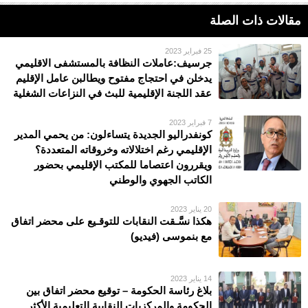
مقالات ذات الصلة
25 فبراير 2023
جرسيف:عاملات النظافة بالمستشفى الاقليمي
يدخلن في احتجاج مفتوح ويطالبن عامل الإقليم
عقد اللجنة الإقليمية للبث في النزاعات الشغلية
7 فبراير 2023
كونفدراليو الجديدة يتساءلون: من يحمي المدير
الإقليمي رغم اختلالاته وخروقاته المتعددة؟
ويقررون اعتصاما للمكتب الإقليمي بحضور
الكاتب الجهوي والوطني
20 يناير 2023
هكذا نسَّـقت النقابات للتوقـيع على محضر اتفاق
مع بنموسى (فيديو)
14 يناير 2023
بلاغ رئاسة الحكومة – توقيع محضر اتفاق بين
الحكومة والمركزيات النقابية التعليمية الأكثر