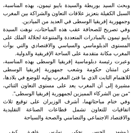
وبحث السيد بوريطة والسيدة بايبو تيمون، بهذه المناسبة،
السبل الكفيلة بتعزيز علاقات التعاون والشراكة بين المغرب
وجمهورية إفريقيا الوسطى في العديد من الميادين.
وفي تصريح للصحافة عقب هذه المباحثات، نوهت السيدة
بايبو تيمون بالمبادرات المتعددة والمتنوعة لجلالة الملك على
المستوى الدبلوماسي والسياسي والاقتصادي والتي بوأت
المغرب مكانة متقدمة على الساحة الإفريقية والدولية.
وعبرت رئيسة دبلوماسية إفريقيا الوسطى بهذه المناسبة،
عن امتنان حكومة وشعب جمهورية إفريقيا الوسطى
للاهتمام الثابت الذي ما فتئ المغرب يوليه للوضع في بلادها،
مشيرة إلى أن المغرب يعد على مستوى التعاون الثنائي،
“من بين الشركاء المميزين لجمهورية إفريقيا الوسطى”.
وفي ختام مباحثاتهما، أشرف الوزيران على توقيع ثلاث
اتفاقيات للتعاون تشمل قطاعات الصناعة التقليدية
والاقتصاد الاجتماعي والتضامني والصحة والسياحة
( مشهد
الجنس
تحكي
تمارس
عاهرة
كيف