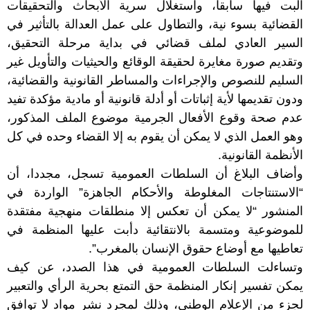
البت فيها سابقا، واستغلال سرية الأبحاث والتحقيقات
القضائية بسوء نية، والتطاول على عمل العدالة بالتأثير في
السير العادي لملف قضائي في بداية مرحلة التحقيق،
وتقديم صورة مغايرة لحقيقة الوقائع والحيثيات والتأويل غير
السليم للنصوص والإجراءات والمساطر القانونية والقضائية،
ودون تقديمها لأية إثباتات أو أدلة قانونية أو مادية مؤكدة تفيد
عدم صحة وقوع الأفعال الجرمية موضوع الملف المذكور،
وهو العمل الذي لا يمكن أن يقوم به إلا القضاء وحده في كل
الأنظمة القانونية.
وأضاف البلاغ أن السلطات العمومية تسجل، مجددا، أن
“الاستنتاجات المغلوطة والأحكام الجاهزة” الواردة في
المنشور “لا يمكن أن تعكس إلا منطلقات منهجية مفتقدة
للموضوعية ومتسمة بالانتقائية دأبت عليها المنظمة في
تعاطيها مع أوضاع حقوق الإنسان بالمغرب”.
وتساءلت السلطات العمومية في هذا الصدد، عن كيف
يمكن تفسير إنكار المنظمة حق التمتع بحرية الرأي والتعبير
لجزء من الإعلام الوطني، وذلك لمجرد نشر مواد لا توافق