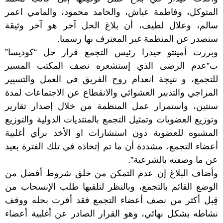
المتوكل، وفاطمة عياش، والحامد محمود، والمامي اعمر
سالم، وعلال لطيف، أن بلاغ الحل آخر هو آخر وثيقة
ستصدر عن المنظمة غير المعترف بها رسميا.
وبررت أمينتو حيدرا رئيس التجمع قرار حل “كوديسا”
ب”عدم الرضى الذي إستشعره نصف المكتب المسير
للتجمع، و نتيجة انعدام روح الفريق في العمل والتسيير
المزاجي والتدبير العشوائي والانقطاع عن الاجتماعات لمدة
سنتين، واستمرار عمل المنظمة من خلال إصدار تقارير
وتوزيع العضويات وتمثيل التجمع بالمنتديات الدولية والتوزيع
المشبوه للعضوية دون استشارات او الأخذ برأي أغلبية
أعضاء التجمع، مشددة أن ما تم إتخاذه في تلك الفترة بعيد
عن ما وصفته بالشرعية”.
وأضاف البلاغ إن عدم التمكن من خلق شروط أفضل من
الوضع القائم بالتجمع، وبالنظر لتلقيها طلب الإنسحاب من
قِبل أكثر من نصف أعضاء التجمع فقد أقرت بحله ووقف
نشاطه بشكل نهائي، وهو القرار الصادر عن أغلبية أعضاء