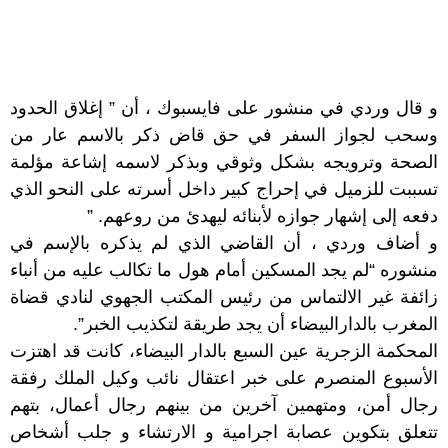
و قال وردي في منشور على فايسبوك ، أن ” إغلاق الحدود
وسحب لجواز السفر في حق قاض ذكر بالاسم عار من
الصحة وترويجه بشكل وثوقي وبذكر لاسمه إشاعة مؤلمة
تسببت للزميل في إحراج كبير داخل أسرته على النحو الذي
دفعه إلى إشهار جوازه لأبنائه ليهدئ من روعهم. ”
و أضاف وردي ، أن القاضي الذي لم يذكره بالإسم في
منشوره “لم يجد المسكين أمام هول ما تكالب عليه من أنباء
زائفة غير الالتماس من رئيس المكتب الجهوي لنادي قضاة
المغرب بالدارالبيضاء أن يجد طريقة لتكذيب الخبر”.
المحكمة الزجرية عين السبع بالدار البيضاء، كانت قد اهتزت
الأسبوع المنصرم على خبر اعتقال نائب وكيل الملك رفقة
رجال أمن، ومتهمين آخرين من بينهم رجال أعمال، بتهم
تتعلق بتكوين عصابة اجرامية و الارتشاء و جلب أشخاص