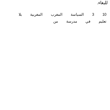
للبغاء.
10
3
السياسة
المغرب
المغربية
بلا
تعليم
في
مدرسة
من