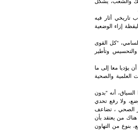
إلى الأمة بمناسبة الذكرى ال67 لثورة الملك والشعب، يشكل
ب تاريخي أثار فيه
يقظة إزاء الوضعية
السامي، “كل القوى
 والتحسيس وتأطير
يؤديا معا إلى ما
ت العلمية والصحية
لسياق، أنه “بدون
ع، ولا رفع تحدي
جر الصحي ، تضاعف
هناك من يعتقد بأن
 بنوع من التهاون