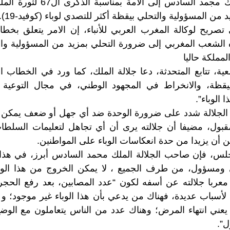
صاحب الجلالة الملك مجمد السادس 
من المسؤولية والتحلي بيقظة أكثر للتصدي لوباء (كوفيد-19).
صريح لوكالة المغرب العربي للأنباء، إن الامر يتعلق بخطا
ه الشعب المغربي إلى ضرورة التحلي بمزيد من المسؤولية وال
المملكة حاليا
ية، تتابع المتحدثة، دعا جلالة الملك، كما ورد في الخطاب 
واليقظة، والانخراط في المجهود الوطني، في مجال التوعية
 الوباء”.
جلالة شدد على ضرورة الوحدة ضد أي جهل أو ضعف يمكن أن 
مقبول، مضيفا أن جلالته يرى أن أي تجاهل لتعليمات السلطا
ن أن يزيدا من حدة انعكاسات الوباء على المواطنين.
، فإن صاحب الجلالة الملك محمد السادس أبرز، في هذا ا
ومسؤول، من طرف الجميع ، لا يمكن الخروج من هذا الوض
”. معربا جلالته عن أسفه لكون “عدد المصابين، بعد رفع الح
سباب عديدة، فهناك من يدعي بأن هذا الوباء غير موجود؛ و 
عني انتهاء المرض؛ وهناك عدد من الناس يتعاملون مع الوضع،
ل”.