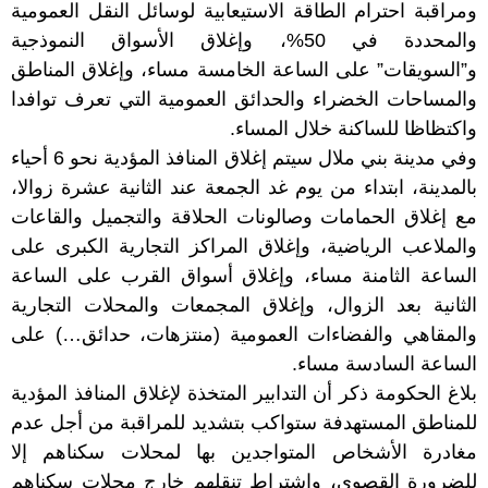
ومراقبة احترام الطاقة الاستيعابية لوسائل النقل العمومية
والمحددة في 50%، وإغلاق الأسواق النموذجية
و”السويقات” على الساعة الخامسة مساء، وإغلاق المناطق
والمساحات الخضراء والحدائق العمومية التي تعرف توافدا
واكتظاظا للساكنة خلال المساء.
وفي مدينة بني ملال سيتم إغلاق المنافذ المؤدية نحو 6 أحياء
بالمدينة، ابتداء من يوم غد الجمعة عند الثانية عشرة زوالا،
مع إغلاق الحمامات وصالونات الحلاقة والتجميل والقاعات
والملاعب الرياضية، وإغلاق المراكز التجارية الكبرى على
الساعة الثامنة مساء، وإغلاق أسواق القرب على الساعة
الثانية بعد الزوال، وإغلاق المجمعات والمحلات التجارية
والمقاهي والفضاءات العمومية (منتزهات، حدائق…) على
الساعة السادسة مساء.
بلاغ الحكومة ذكر أن التدابير المتخذة لإغلاق المنافذ المؤدية
للمناطق المستهدفة ستواكب بتشديد للمراقبة من أجل عدم
مغادرة الأشخاص المتواجدين بها لمحلات سكناهم إلا
للضرورة القصوى، واشتراط تنقلهم خارج محلات سكناهم