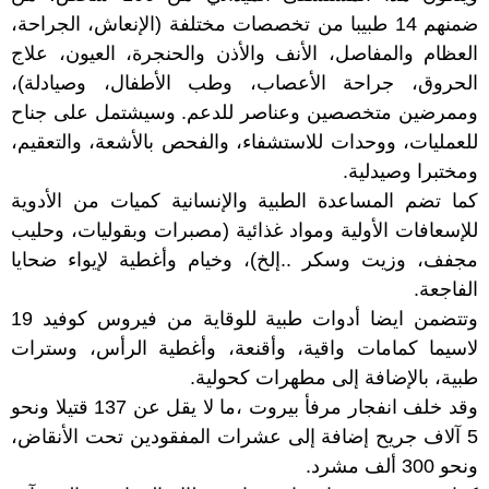
ضمنهم 14 طبيبا من تخصصات مختلفة (الإنعاش، الجراحة،
العظام والمفاصل، الأنف والأذن والحنجرة، العيون، علاج
الحروق، جراحة الأعصاب، وطب الأطفال، وصيادلة)،
وممرضين متخصصين وعناصر للدعم. وسيشتمل على جناح
للعمليات، ووحدات للاستشفاء، والفحص بالأشعة، والتعقيم،
ومختبرا وصيدلية.
كما تضم المساعدة الطبية والإنسانية كميات من الأدوية
للإسعافات الأولية ومواد غذائية (مصبرات وبقوليات، وحليب
مجفف، وزيت وسكر ..إلخ)، وخيام وأغطية لإيواء ضحايا
الفاجعة.
وتتضمن ايضا أدوات طبية للوقاية من فيروس كوفيد 19
لاسيما كمامات واقية، وأقنعة، وأغطية الرأس، وسترات
طبية، بالإضافة إلى مطهرات كحولية.
وقد خلف انفجار مرفأ بيروت ،ما لا يقل عن 137 قتيلا ونحو
5 آلاف جريح إضافة إلى عشرات المفقودين تحت الأنقاض،
ونحو 300 ألف مشرد.