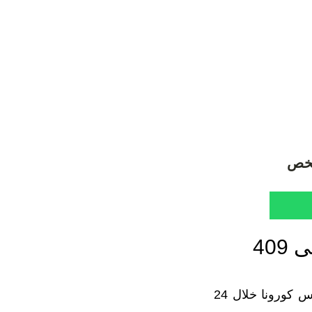
إرتفع عدد المصابين بفيروس كورونا في الجزائر إلى 409
واوضح بيان صادر من وزارة الصحة انه تم تسجيل 42 حالة إصابة جديدة بفيروس كورونا خلال 24