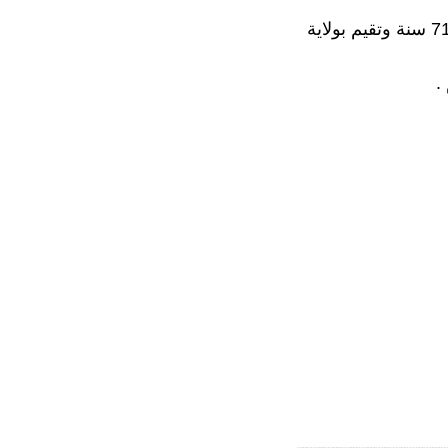
واضاف البيان تسجيل حالة وفاة جديدة ويتعلق الامر بإمراة مغتربة تبلغ من العمر 71 سنة وتقيم بولاية