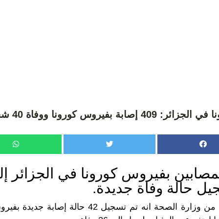
زائر: 409 إصابة بفيروس كورونا ووفاة 40 شخص
يل حالة وفاة جديدة.