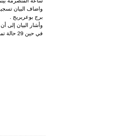
ساعة المنصرمة بينما ار
برج بوعريريج .
وأشار البيان إلى أن الوفيات موزعة على 
في حين 29 حالة تماتلث للشفاء وغادرت المستشفى