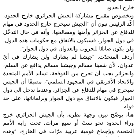
خارج الحدود
وبخصوص مقترح مشاركة الجيش الجزائري خارج الحدود،
أكّد الرئيس تبون أن “الجيش سيخرج خارج الحدود في مهام
للدفاع عن الجزائر وأمنها ومصالحها، وأنه في حال التدخّل
في دول الجوار، فسيكون بالاتفاق مع حكومات هذه الدول،
ولن يكون صانعًا للحروب والعدوان في دول الجوار”.
أردف المتحدّث: “جيشنا لم يشارك ولن يشارك في أيّ
عدوان، لأن شعبنا مسالم وجيشنا مسالم يدافع عن السلم،
والجزائر يجب أن تخرج من القوقعة، تساند الأمم المتحدة
والاتحاد الأفريقي في المجهود السلمي”، مضيفًا أن الجيش
سيخرج في مهام للدفاع عن الجزائر، وعندما ندخل الى دول
الجوار فيكون بالاتفاق مع دول الجوار وبرلماناتها، على حد
قوله.
هنا، يوضّح تبون وجهة نظره، بأن الجيش الجزائري خرج
وراء الحدود نحو ستّ أو سبع مرات، تحت راية الأمم
المتحدة وبإجماع قومية عربية مرّات في الخارج، “وهذه