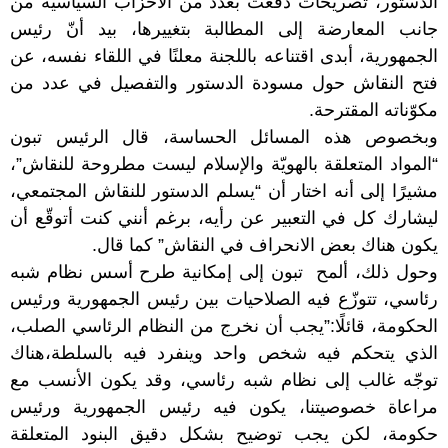
الدستور، تصريحات دفعت بعدد من الأحزاب السياسية من
جانب المعارضة إلى المطالبة بتغييرها، بيد أنّ رئيس
الجمهورية، أبدى اقتناعه باللجنة معلنًا في اللقاء نفسه، عن
فتح النقاش حول مسودة الدستور والتفصيل في عدد من
مكوّناته المقترحة.
وبخصوص هذه المسائل الحساسة، قال الرئيس تبون
“المواد المتعلقة بالهويّة والإسلام ليست مطروحة للنقاش”،
مشيرًا إلى أنه اختار أن “يسلم الدستور للنقاش المجتمعي،
ليشارك كل في التعبير عن رأيه، برغم أنني كنت أتوقّع أن
يكون هناك بعض الانحراف في النقاش” كما قال.
وحول ذلك، ألمح تبون إلى إمكانية طرح أسس نظام شبه
رئاسي، تتوزّع فيه الصلاحيات بين رئيس الجمهورية ورئيس
الحكومة، قائلًا:”يجب أن نخرج من النظام الرئاسي الصلب،
الذي يتحكم فيه شخص واحد وينفرد فيه بالسلطة،هناك
توجّه غالب إلى نظام شبه رئاسي، وقد يكون الأنسب مع
مراعاة خصوصيتنا، يكون فيه رئيس الجمهورية ورئيس
حكومة، لكن يجب توضيح بشكل دقيق البنود المتعلقة