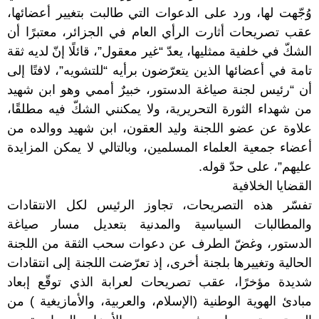
وُجّهت لها، ورد على الدعوات التي طالبت بتغيير أعضائها،
عقب تصريحات أثارت الرأي العام في الجزائر، معتبرًا أن
الشكّ في خلفية ممثليها، يعدّ “غير معقول”، قائلًا إنّ لديه ثقة
تامة في أعضائها الذين يتعرّضون برأيه “للتشويه”، لافتًا إلى
أن “رئيس لجنة صياغة الدستور، خبيرٌ أممي وهو ابن شهيد
من شهداء الثورة التحريرية، ولا يمكنني الشكّ فيه مطلقًا،
علاوة عن عضو اللجنة وليد العقون، ابن شهيد ووالده من
أعضاء جمعية العلماء المسلمين، وبالتالي لا يمكن المزايدة
عليهم”، على حدّ قوله.
القضايا الخلافية
تفسّر هذه التصريحات، تجاوز الرئيس لكل الانتقادات
والمطالبات السياسية والمدنية بتعديل مسار صياغة
الدستور، وغضّ الطرف عن دعوات سحب الثقة من اللجنة
الحالية وتغييرها بلجنة أخرى، إذ تعرّضت اللجنة إلى انتقادات
شديدة مؤخرًا، عقب تصريحات لعرابة الذي توقّع إبعاد
مبادئ الهوية الوطنية (الإسلام، والعربية، والأمازيغية ) من