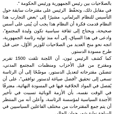
بالصلاحيات بين رئيس الجمهورية ورئيس الحكومة “.
في مقابل ذلك، وتحفّظ الرئيس على مقترحات سابقة حول
التأسيس للنظام البرلماني، مشيرًا إلى “بعض التجارب هذا
النظام قدمت فكرة أن النظام هذا يجب أن يُبنى على أسس
صحيحة، ويحتاج إلى ثقافة سياسية تكون وليدة المجتمع”،
وادعى في هذا السياق، إلى أنه منذ توليه رئاسة الجمهورية،
اتجه نحو منح العديد من الصلاحيات للوزير الأوّل، حتى قبل
طرح مسودة الدستور.
كما كشف الرئيس تبون، أن اللجنة تلقت 1500 تقرير
ومقترح من قبل الأحزاب ومنظمات المجتمع المدني،
تتضمّن مقترحاته لتعديل الدستور، موضّحًا إلى أن الرئاسة
تسعى إلى تحقيق “أفضل صياغة لدستور توافقي”، على أن
يُفصل في المواد الخلافية فيها في المسودة النهائية، معترفًا
في الوقت نفسه، بأن الأزمة الوبائية تسببت في تأخير
الأجندة السياسية لمؤسسة الرئاسة، وأعلن أنه من المنتظر
أن يتم جمع المقترحات من مختلف الفاعلين السياسيين في
الساحة نهاية شهر جوان الحالي.