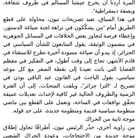
المرة أردنا أن يخرج جيشنا المسالم في ظروف شفافة،
وبصفة ديمقراطية”.
في هذا السياق، تفيد تصريحات تبون، محاولة على قطع
الطريق أمام “من يشكّكون في نزاهة لجنة صياغة الدستور،
وإعطاء فرصة لتجاوز بعض الخلافات في المسائل الجوهرية
في مضمون الوثيقة، يقول المتابعون للشأن السياسي في
الجزائر، إذ يبدو أن صياغة مسودة أخيرة تطرح للاستفتاء في
قادم الأشهر، تحاج إلى وقت أطول، في التفكير في معظم
القضايا التي باتت تعيدنا إلى نقطة الصفر مع كل موعد
سياسي، يقول الباحث في القانون عبد الباقي بوذن في
تصريح لـ “الترا جزائر”، ويلفت المتحدّث، إلى أن الفترة
الزمنية والظروف الحالية غير كافية لإحداث تعديلات عميقة
تحقّق توافقات في الساحة، وتعمل على القطع بين ماضي
منظومة سياسية قديمة ومنظومة جديدة، على حد قوله.
موجة ثانية من الحراك
من زاوية أخرى، حذّر الرئيس تبون، أطرافًا تحاول إطلاق
موجة جديدة من الاحتجاجات، وعودة الحراك الشعبي