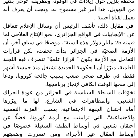
محطة بنزين حول زيادات في الوقود، وبطريقة “توحي بكثير
من التهويل، هذا أمر غير مسموح به، ويجب أن يعرف أنه
يعمل لقناة أجنبية”.
في مقابل ذلك، تأسّف الرئيس أن وسائل الإعلام تتغافل
عن “الإيجابيات في الواقع الجزائري، نحو الإنتاج الفلاحي لما
قيمته 25 مليار دولار هذه السنة”، موضحًا في سياق آخر، أن
الأزمة الصحيّة في الجزائر بدأت تخفت، لكن قرارات
التعامل مع الأزمة يكون ” قرارًا علميًا” تتصرف فيه اللجنة
العلمية، مبرّرًا أن الحكومة الجديدة تشتغل منذ خمسة أشهر
فقط، في ظرف صحي صعب بسبب جائحة كورونا، ودعا
إلى منحها الوقت الكافي لإنجاز برنامجها.
تخوّفات السلطة السياسية في الجزائر من عودة الحراك
الشعبي، والمظاهرات في الشارع، لها ما يبرّرها
أمام احتقان الجبهة الاجتماعية، بسبب “العزلة النفسية
والاجتماعية”، التي تزامنت مع أزمة كورونا، فضلًا عن
احتقان شعبي في أوساط الطبقة الشغيلة خصوصًا في
أوساط العمّال غير الأجراء، ومن تضررت وضعيتهم