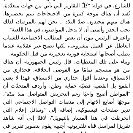
للشارع، في قوله: “كلّ التقارير التي تأتي من جهات متعدّدة،
تُفيد أن هناك موجة كبيرة من الاحتجاجات تيتم تحضيرها،
هناك منهم مجندون ضدّ البلاد .. نحن لهم بالمرصاد، لذلك
بجب الحذر وأتمنى أن لا يدخل المواطنون في هذا اللعبة”.
واعترف الرئيس تبون أن بعض المطالب الاجتماعية للشباب
العاطل عن العمل مشروعة، لكنها تصبح غير عقلانية عندما
يطلب أصحابها استجابة فورية تعجيزية من قبل الحكومة.
وبناء على تلك المعطيات، قال رئيس الجمهورية، أن هناك
من هو منسجم تمامًا مع الفوضى الخلاقة، فحذاري من
الانسياق، وعندما أقول حذاري من الانسياق، فهذا لا يعني
القمع بل القضية قضيّة حماية وطن، وأردف المتحدّث أن
“المواطن أصبح واعيًا رغم التحريض المتواصل منذ مدّة”،
موجهًا أصابع الاتهام إلى منصات التواصل الاجتماعي التي
تدير صفحات فيسبوكية، إضافة إلى “وسائل إعلام التي
انخرطت في هذا المسار بالتهويل”، لافتًا إلى أنه شاهد
تقريرًا لمراسل قناة تلفزيونية أجنبية يقوم بتصوير تقرير في