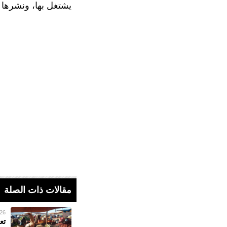
يشتغل بها، ونشرها ع
مقالات ذات الصلة
26 فبراير 023
تع