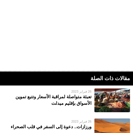
مقالات ذات الصلة
26 فبراير 2023
تعبئة متواصلة لمراقبة الأسعار وتتبع تموين
الأسواق بإقليم ميدلت
26 فبراير 2023
ورزازات.. دعوة إلى السفر في قلب الصحراء