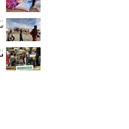
21 فبراير 023
تن
21 فبراير 023
قم