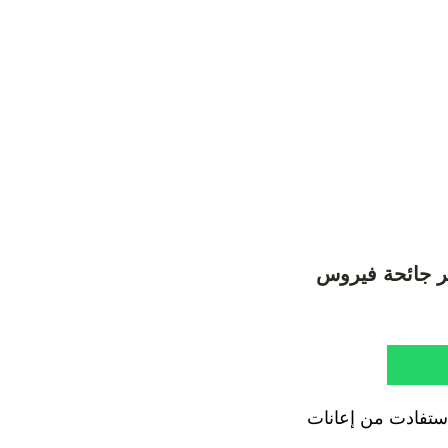
 تدبير جائحة فيروس
 الأربعاء ، بالرباط بأن 5.1 مليون أسرة استفادت من إعانات