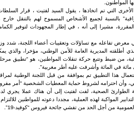
ها المواطنون.
لأخرى التي تم اتخاذها ، يقول السيد لفتيت ، قرار السلطات 
اقية” بالنسبة لجميع الأشخاص المسموح لهم بالتنقل خار
معرض تفاعله مع تساؤلات وتعقيبات أعضاء اللجنة، شدد وزير
ذي أطلقته المديرية العامة للأمن الوطني، مؤخرا، والذي ي
بة، من ضبط وتتبع حركة تنقلات المواطنين، هو “تطبيق مرحل
 مائة في المائة وأشرفت عليه أطر مغربية”.
ال هذا التطبيق تم بموافقة من قبل اللجنة الوطنية لمراقب
، وأن احترامه لشروط حماية المعطيات الشخصية “أمر مفروغ
لطوارئ الصحية، لفت لفتيت إلى أن هناك عملا يجري لدر
تدابير المواكبة لهذه العملية، مجددا دعوته للمواطنين للالتزام
مومية من أجل الحد من تفشي جائحة فيروس “كوفيد-19”.