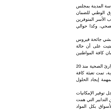
اسة المدينة بمجلس
 في الصندوق الوطني للضمان
ل جراء الجائحة، و2.3 مليون من أرباب الأسر المتوفرين
لصحي، وكذا حوالي
تفشي جائحة فيروس
فتيت على أن حالة
ن كافة المواطنين
وذكر أنه بمجرد تسجيل الحالات الأولى، أغلقت المملكة حدودها وأعلنت حالة الطوارئ الصحية منذ 20
نه، منذ البداية، تمت تعبئة كافة
همة إيجاد الحلول
ل توفير الإمكانيات
التدابير التي همت
أسواق بكل المواد