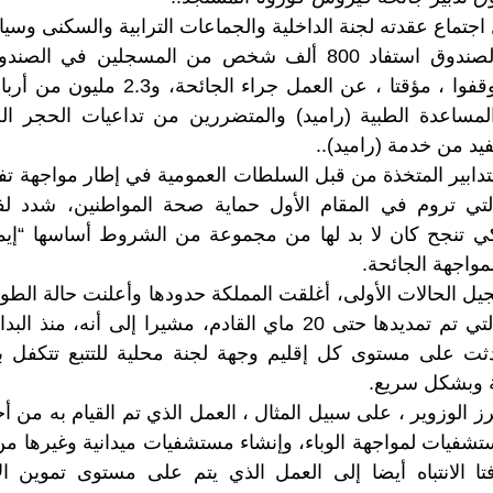
اجتماع عقدته لجنة الداخلية والجماعات الترابية والسكنى وسي
النواب أنه بفضل الصندوق استفاد 800 ألف شخص من المسجلين
الاجتماعي والذين توقفوا ، مؤقتا ، عن العم
مساعدة الطبية (راميد) والمتضررين من تداعيات الحجر ا
يد من خدمة (راميد)..
تدابير المتخذة من قبل السلطات العمومية في إطار مواجهة 
لتي تروم في المقام الأول حماية صحة المواطنين، شدد ل
ي تنجح كان لا بد لها من مجموعة من الشروط أساسها “إيما
مواجهة الجائحة.
مارس المنصرم، والتي تم تمديدها حتى 20 ماي القادم، مشيرا إلى أ
ثت على مستوى كل إقليم وجهة لجنة محلية للتتبع تتكفل بم
 وبشكل سريع.
ز الوزوير ، على سبيل المثال ، العمل الذي تم القيام به من أج
تشفيات لمواجهة الوباء، وإنشاء مستشفيات ميدانية وغيرها من 
تا الانتباه أيضا إلى العمل الذي يتم على مستوى تموين ال