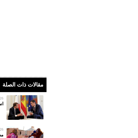
مقالات ذات الصلة
26 فبراير 023
اس
26 فبراير 023
مط