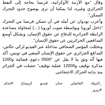
وقال “مع الأزمة الأوكرانية، فرنسا بحاجة إلى النفط
الجزائري وغيره، لذا يمكننا أن نرى بوضوح حدود التحرك
الممكن”.
وأعرب بودوان عن أمله في أن تتمكن فرنسا من التحرك
“داخل أوروبا وبواسطة صوت أوروبا (…) لمحاولة مساعدة
الرابطة الجزائرية للدفاع عن حقوق الإنسان، وبشكل أوسع
المدافعين الجزائريين عن حقوق الإنسان”.
وتخللت المؤتمر الصحافي مداخلة عبر الفيديو لزكي حنّاش،
المدافع الجزائري عن حقوق الإنسان المنفي في تونس، أكد
فيها أنّه وثق ما لا يقل عن “5500 دعوى قضائية و1200
مذكرة توقيف و12000 عملية توقيف” حصلت في الجزائر
منذ بداية الحراك الاحتجاجي.
_الدولة‬‎
الفاضلي
حنان
فيديو
كريساج‬
‫#‏خدام
‫#‏زيرو_