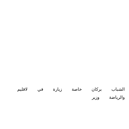
الشباب
بركان
خاصة
زيارة
في
لاقليم
والرياضة
وزير