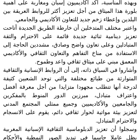
وبهذه المناسبة، أكد أكاديميون إسبان ومغاربة على أهمية
بلورة هذا الميثاق من أجل تعزيز أكثر للروابط العريقة بين
البلدين وإعطاء زخم جديد للتعاون الأكاديمي والجامعي.
واعتبر مختلف المتدخلين أن خارطة الطريق الجديدة أتاحت
تعزيز دينامية ثنائية جديدة قائمة على الاحترام والثقة
المتبادلين وعلى تعاون واضح وصادق، مشددين الحاجة إلى
الاستفادة من مناخ التفاهم والتعاون الثقافي والأكاديمي
المعمق مبني على ميثاق ثقافي واعد وطموح.
وأشاروا في السياق ذاته، إلى أن الروابط الإنسانية والثقافية
المتوارثة من طبائع مختلفة والتي توحد الشعبين كثيفة
لدرجة أنها تتطلب مجهودا متزايدا من أجل معرفة أفضل
واعتراف متبادل، مبرزين الدور المنوط بالمفكرين
والجامعيين والأكاديميين وجميع ممثلي المجتمع المدني
لتعزيز بيئة مواتية لحوار ثقافي دائم، يقوم على الانسجام
والاحترام المتبادل.
وسجلوا أن تعزيز الدبلوماسية الثقافية الإسبانية المغربية
يظل عاملا حاسما في تبديد الصور النمطية والأحكام