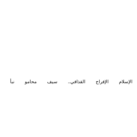
الإسلام
الإفراج
القذافي..
سيف
محامو
نبأ