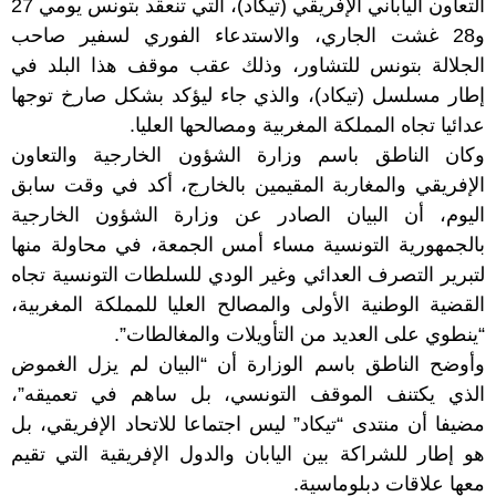
التعاون الياباني الإفريقي (تيكاد)، التي تنعقد بتونس يومي 27
و28 غشت الجاري، والاستدعاء الفوري لسفير صاحب
الجلالة بتونس للتشاور، وذلك عقب موقف هذا البلد في
إطار مسلسل (تيكاد)، والذي جاء ليؤكد بشكل صارخ توجها
عدائيا تجاه المملكة المغربية ومصالحها العليا.
وكان الناطق باسم وزارة الشؤون الخارجية والتعاون
الإفريقي والمغاربة المقيمين بالخارج، أكد في وقت سابق
اليوم، أن البيان الصادر عن وزارة الشؤون الخارجية
بالجمهورية التونسية مساء أمس الجمعة، في محاولة منها
لتبرير التصرف العدائي وغير الودي للسلطات التونسية تجاه
القضية الوطنية الأولى والمصالح العليا للمملكة المغربية،
“ينطوي على العديد من التأويلات والمغالطات”.
وأوضح الناطق باسم الوزارة أن “البيان لم يزل الغموض
الذي يكتنف الموقف التونسي، بل ساهم في تعميقه”،
مضيفا أن منتدى “تيكاد” ليس اجتماعا للاتحاد الإفريقي، بل
هو إطار للشراكة بين اليابان والدول الإفريقية التي تقيم
معها علاقات دبلوماسية.