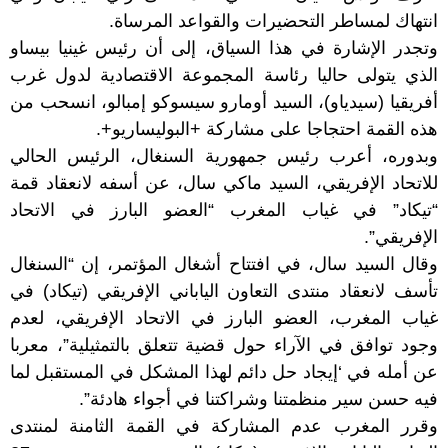
انتهاك لمساطر التحضيرات والقواعد المرساة.
وتجدر الإشارة في هذا السياق، إلى أن رئيس غينيا بيساو
الذي يتولى حاليا رئاسة المجموعة الاقتصادية لدول غرب
أفريقيا (سيدياو)، السيد أومارو سيسوكو إمبالو، انسحب من
هذه القمة احتجاجا على مشاركة +البوليساريو+.
وبدوره، أعرب رئيس جمهورية السنغال، الرئيس الحالي
للاتحاد الإفريقي، السيد ماكي سال، عن أسفه لانعقاد قمة
“تيكاد” في غياب المغرب “العضو البارز في الاتحاد
الإفريقي”.
وقال السيد سال، في افتتاح أشغال المؤتمر، إن “السنغال
تأسف لانعقاد منتدى التعاون الياباني الإفريقي (تيكاد) في
غياب المغرب، العضو البارز في الاتحاد الإفريقي، لعدم
وجود توافق في الآراء حول قضية تتعلق بالتمثيلية”، معربا
عن أمله في ‘إيجاد حل دائم لهذا المشكل في المستقبل لما
فيه حسن سير منظمتنا وشراكتنا في أجواء هادئة”.
وقرر المغرب عدم المشاركة في القمة الثامنة لمنتدى