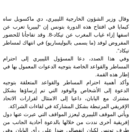
وقال وزير الشؤون الخارجية الليبيري، دي ماكسويل ساه
كيمايا في افتتاح هذه الدورة بتونس إن “ليبيريا تعرب عن
اسفها إزاء غياب المغرب عن تيكاد-8. وقد تفاجأنا للحضور
المفروض لوفد (ما يسمى بالبوليساريو) في انتهاك لمساطر
تيكاد”.
وفي هذا الصدد، دعا المسؤول الليبيري إلى احترام
المساطر والقواعد الخاصة بتوجيه الدعوات المعمول بها في
إطار هذه القمة.
وأكد أهمية احترام المساطر والقواعد المتعلقة بتوجيه
الدعوة إلى الأشخاص والوفود التي تم إرساؤها بشكل
مشترك مع اليابان، داعيا إلى الامتثال لقرارات الاتحاد
الإفريقي المرتبطة بشكل المشاركة في لقاءات الشراكة.
ويأتي الموقف الليبيري ليعزز المواقف التي عبرت عنها دول
إفريقية أخرى نددت من خلالها بالدعوة أحادية الجانب من
طرف تونس لكيان انفصالي ضدا على رأي اليابان وفي