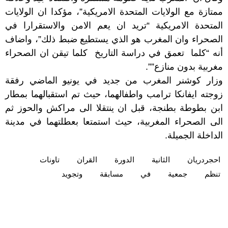
ممتازة مع الولايات المتحدة الامريكية”، مؤكدا ان الولايات
المتحدة الامريكية “تريد ان يعم الامن والاستقرارا في
الصحراء وان المغرب هو الذي يستطيع ضبط ذلك”، واضاف
أنه “كلما تعمق في دراسة التاريخ كلما تيقن ان الصحراء
مغربية بدون منازع””.
وزار كوشنر المغرب من جديد في يونيو الماضي رفقة
زوجته ايفانكا ترامب واطفالهما، حيث تم استقبالهما بمطار
ابن بطوطة بطنجة، قبل ان ينتقلا الى مراكش والحوز ثم
الى الصحراء المغربية، حيث استمتعا بعطلتهما في مدينة
الداخلة الجميلة.
احجردريان
الثانية
الدورة
القران
تاونات
تنظم
جمعية
في
مسابقة
وتجويد