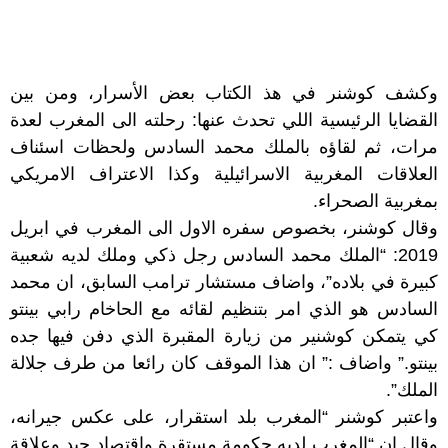
وكشف كوشنر في هذ الكتاب بعض الأسرار، ومن بين
القضايا الرئيسية اللي تحدث عنها: رحلته الى المغرب لعدة
مرات، ثم لقاؤه بالملك محمد السادس ولحظات اسئناف
العلاقات المغربية الاسرائيلية وكذا الاعتراف الامريكي
بمغربية الصحراء.
وقال كوشنر، بخصوص سفره الاول الى المغرب في ابريل
2019: “الملك محمد السادس رجل ذكي وملك لديه شعبية
كبيرة في بلاده”، واضاف مستشار ترامب السابق، ان محمد
السادس هو الذي امر بتنظيم لقائه مع الحاخام رابي بينتو
كي يتمكن كوشنير من زيارة المقبرة الذي دفن فيها جده
بينتو.” واضاف :” ان هذا الموقف كان رائعا من طرف جلالة
الملك”.
واعتبر كوشنر “المغرب بلد استقرار، على عكس جيرانه،
وقال ان “المغرب لديه حكومة مستقرة واقتصاد جيد وعلاقة