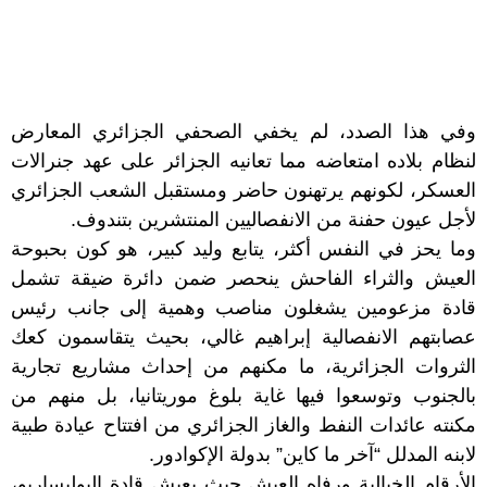
وفي هذا الصدد، لم يخفي الصحفي الجزائري المعارض
لنظام بلاده امتعاضه مما تعانيه الجزائر على عهد جنرالات
العسكر، لكونهم يرتهنون حاضر ومستقبل الشعب الجزائري
لأجل عيون حفنة من الانفصاليين المنتشرين بتندوف.
وما يحز في النفس أكثر، يتابع وليد كبير، هو كون بحبوحة
العيش والثراء الفاحش ينحصر ضمن دائرة ضيقة تشمل
قادة مزعومين يشغلون مناصب وهمية إلى جانب رئيس
عصابتهم الانفصالية إبراهيم غالي، بحيث يتقاسمون كعك
الثروات الجزائرية، ما مكنهم من إحداث مشاريع تجارية
بالجنوب وتوسعوا فيها غاية بلوغ موريتانيا، بل منهم من
مكنته عائدات النفط والغاز الجزائري من افتتاح عيادة طبية
لابنه المدلل “آخر ما كاين” بدولة الإكوادور.
الأرقام الخيالية ورفاه العيش حيث يعيش قادة البوليساريو،