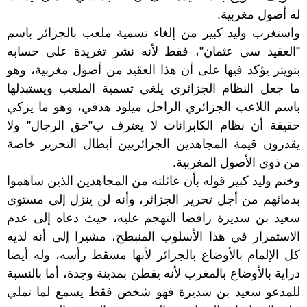
له أصول مغربية.
واستغرب وليد كبير من إلغاء تسمية ملعب بالجزائر باسم
”العقيد سي عثمان”، فقط لأنه نشر تغريدة على حسابه
بتويتر يؤكد فيها على أن هذا العقيد من أصول مغربية، وهو
ما جعل النظام الجزائري يلغي تسمية الملعب ويستبدلها
باسم اللاعب الجزائري الراحل ميلود هدفي، وهو ما يزكي
حقيقة أن نظام الكابرانات لا يعترف ب”حق الرجال” ولا
يقدرون قيمة المجاهدين الجزائريين أبطال التحرير خاصة
من ذوي الأصول المغربية.
وختم وليد كبير قوله بأن عائلته من المجاهدين الذين ساهموا
بدمائهم من أجل تحرير الجزائر، وأنه لن ينزل إلى مستوى
سعيد بن سديرة رافضا التهجم عليه، حيث دعاه إلى عدم
الاستمرار في هذا الأسلوب المنبطح، مشيرا إلى أنه لديه
كل الإلمام بالأوضاع بالجزائر لأنها مسقط رأسه، وله أيضا
دراية بالأوضاع بالمغرب لأنه يقطن بمدينة وجدة، أما بالنسبة
للمدعو سعيد بن سديرة فهو شخص فقط يسمع لما تملي