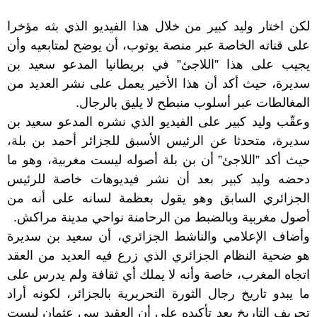
لكن اختار وليد كبير من خلال هذا الفيديو الذي بثه مؤخرا
على قناته الخاصة عبر منصة يوتوب، أن يوضح لمتابعيه وأن
يجيب على هذا ”اللاجئ” في بريطانيا المدعو سعيد بن
سديرة، حيث أكد أن هذا الأخير يعمل على نشر العديد من
المغالطات عبر أسلوب منبطح لا يليق بالرجال.
وعقّب وليد كبير على الفيديو الذي نشره المدعو سعيد بن
سديرة، متحدثا عن الرئيس الأسبق للجزائر أحمد بن بلة،
حيث أكد ”اللاجئ” أن بن بلة أصوله ليست مغربية، وهو ما
دحضه وليد كبير بعد أن نشر فيديوهات خاصة للرئيس
الجزائري السابق وهو يقول بعظمة لسانه على أنه من
أصول مغربية وبالضبط من الرحامنة نواحي مدينة مراكش.
وأضاف الإعلامي والناشط الجزائري، أن سعيد بن سديرة
هو ضحية النظام الجزائري الذي زرع فيه العديد من العقد
اتجاه المغرب، خاصة وأنه لا يملك أي ثقافة ولم يدرس على
ما يبدو تاريخ رجال الثورة التحريرية بالجزائر، لكونه أراد
تحريف التاريخ بعد تأكيده على أن العقيد سي عثمان ليست