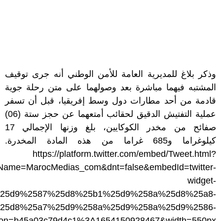
وذكر بلاغ للمديرية العامة للأمن الوطني أنه جرى توقيف
المشتبه فيهما مباشرة بعد وصولهما على متن رحلة جوية
قادمة من أحد مطارات دول وسط إفريقيا، قبل أن تسفر
عملية التفتيش الدقيق لحقائب أمتعهما عن حجز ستة (06)
صفائح من مخدر الكوكايين، بلغ وزنها الإجمالي 17
كيلوغراما و685 غراما من هذه المادة المخدرة.
https://platform.twitter.com/embed/Tweet.html?
nName=MarocMedias_com&dnt=false&embedId=twitter-
widget-
25aa%25d9%2587%25d8%25b1%25d9%258a%25d8%25a8-
25d8%25a7%25d9%258a%25d9%258a%25d9%2586-
sion=b45a03c79d4c1%3A1654150928467&width=550px