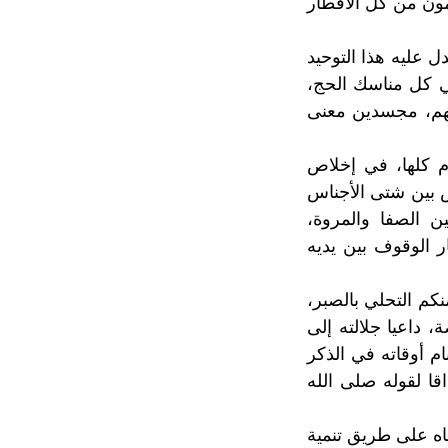
مون من كل الأقطار
ل عليه هذا التوحيد
في كل مناسك الحج،
بهم، مجسدين معنى
م كلها، في إخلاص
يش بين شتى الأجناس
 الصفا والمروة،
 الوقوف بين يديه
كم التحلي بالصبر،
داعيا جلالته إلى
م أوقاته في الذكر
قا لقوله صلى الله
طاه على طريق تنمية