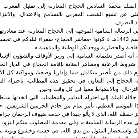
الملك محمد السادس الحجاج المغاربة إلى تمثيل المغرب 
لى عن تشبع الشعب المغربي بالتسامح والاعتدال، والالتزام
بذ التطرف.
ي الرسالة السامية الموجهة إلى الحجاج المغاربة عند مغادر
الديار المقدسة لموسم 1443هـ « كونوا -معاشر الحجاج- سفراء لبلدكم ف
قافية والحضارية ووحدتكم الوطنية والمذهبية ».
 أنه أصدر تعليماته السامية إلى وزير الأوقاف والشؤون الإسل
شروط الرعاية ومظاهر العناية بإقامة الحجاج في الديار المقد
م ذلك من تأطير متكامل دينيا وإداريا وصحيا، ومواكبة كل الأ
ته الحجاج إلى التعاون في تحقيق هذه المطالب، باحترام الت
لترحال، وبالانضباط معها في كل وقت وحين.
الة الملك إلى احترام التدابير والتنظيمات التي اتخذتها سلط
ا الموسم العظيم، بأمر سام من خادم الحرمين الشريفين، « أ
 حفظه الله، الذي لا يألو جهدا في خدمة ضيوف الرحمان جزاه ا
ي هذه الرسالة السامية « وفي مقدمة المطلوب منكم التزود 
ناسك واستحضار المثول بين يدي الله، في خشية وخشوع وتوبة 