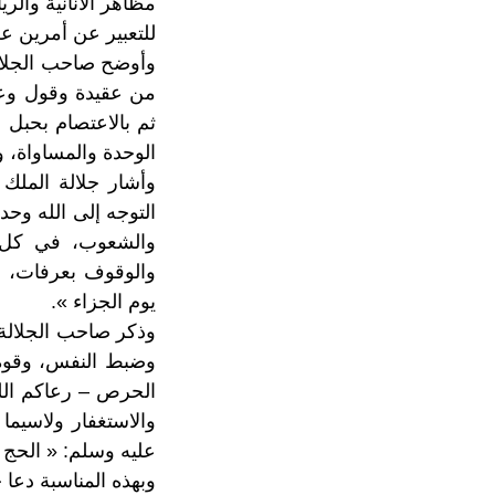
مظاهر الأنانية وال
للتعبير عن أمرين ع
وأوضح صاحب الجلالة 
من عقيدة وقول وعمل
ثم بالاعتصام بحبل
الوحدة والمساواة، و
وأشار جلالة الملك
التوجه إلى الله وحد
والشعوب، في كل ا
والوقوف بعرفات، ف
يوم الجزاء ».
وذكر صاحب الجلالة 
وضبط النفس، وقوة 
الحرص – رعاكم الله
والاستغفار ولاسيما
عليه وسلم: « الحج ا
وبهذه المناسبة دعا 