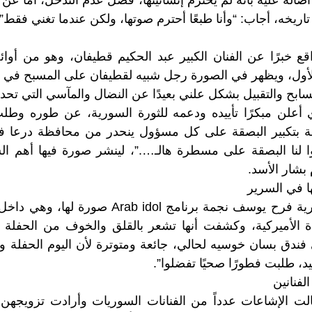
لة عليه بأنه لم يحترم إنسانيتها، فضّل عدم التدخل، أما عن رأ
 تاريخه، أجاب: “وأنا طبعًا أحترم صوتها، ولكن عندما تغني فقط”.
اقع خبرًا عن الفنان الكبير عبد الحكيم قطيفان، وهو من أوائ
 الأول، ويظهر في الصورة رجل شبيه لقطيفان على المسبح في
سابح والتقبيل بشكل علني بعيدًا عن النضال والمآسي التي تحدث
أعلن مبكرًا تأييده ودعمه للثورة السورية، عن طوره وط
 بتكبير البصقة على كل مسؤول ينحدر من محافظة درعا ف
بروا لنا البصقة على مسطرة هالـ….”، لينشر صورة فيها أهم 
بشار الأسد.
 في السرير
نشرت الفنانة السورية فرح يوسف نجمة برنامج idol
ة الأميركية، وكشفت أنها تشعر بالقلق والخوف من الحفلة ا
ي فندق بسان خوسيه لحالي، جائعة ومتوترة ﻷن اليوم الحفلة 
د، طلبت فطورًا صحيًا تفضلوا”.
لفنانين
لت الإشاعات عدداً من الفنانات السوريات وأرادت تزويجهن 