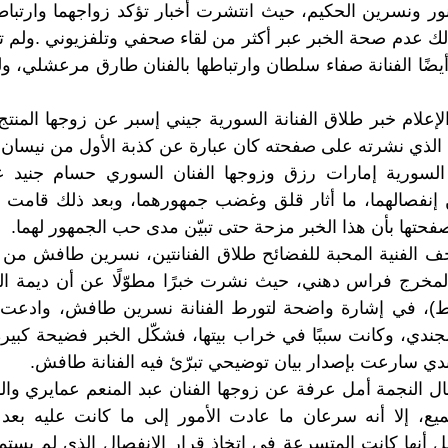
 نور ونسرين الحكيم، حيث انتشرت أخبار تؤكد زواجهما وارتباط
د ذلك عدم صحة الخبر عبر أكثر من لقاء صحفي وتلفزيوني .ولم ت
ضًا الفنانة صفاء سلطان وارتباطها بالفنان طارق مرعشلي، ولك
لإعلام خبر طلاق الفنانة السورية جيني إسبر عن زوجها المنتج
 الذي نشرته على صفحته كان عبارة عن كذبة الأول من نيسان.
السورية إمارات رزق وزوجها الفنان السوري حسام جنيد 
 إنفصالهما، ما أثار قلق وغضب جمهورهما، وبعد ذلك قامت ا
فحتها بأن هذا الخبر مزحة حتى تبيّن مدى حب الجمهور لهما.
الفنية المحبة للفضائح طلاق الفنانتين، نسرين طافش من ث
لمخرج فراس دهني، حيث نشرت خبرًا مطوّلًا عن أن ديمة ا
ن،ط)، في إشارة واضحة لتورط الفنانة نسرين طافش، واد
ندي، وكانت سببًا في خراب بيتها، فشكّل الخبر فضيحة كبيرة
جندي سارعت بإصدار بيان توضيحي تبرّئ فيه الفنانة طافش.
 النجمة أمل عرفة عن زوجها الفنان عبد المنعم عمايري وال
ميع، إلا أنه سرعان ما عادت الأمور إلى ما كانت عليه بعد
ل أنها كانت المتسرعة في اتخاذ قرار الانفصال الذي لم يستمر