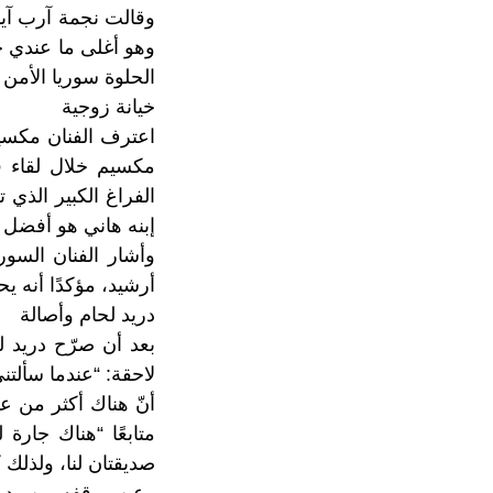
وقالت نجمة آرب آيد
وهو أغلى ما عندي حا
الحلوة سوريا الأمن 
خيانة زوجية
اعترف الفنان مكسيم
مكسيم خلال لقاء ف
الفراغ الكبير الذي 
إبنه هاني هو أفضل م
وأشار الفنان السور
أرشيد، مؤكدًا أنه ي
دريد لحام وأصالة
بعد أن صرّح دريد ل
لاحقة: “عندما سألتن
أنّ هناك أكثر من ع
متابعًا “هناك جارة 
صديقتان لنا، ولذلك