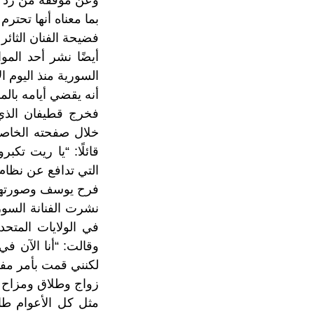
وعن موقفه من رد أصا
بما معناه أنها تحترم
فضيحة الفنان الثائر
أيضًا نشر أحد المو
السورية منذ اليوم
أنه يقضي أيامه بالم
فخرج قطيفان الذي 
خلال صفحته الخاصة
قائلًا: “يا ريت تك
التي تدافع عن نظام 
فرح يوسف وصورتها
في الولايات المتحد
وقالت: “أنا الآن ف
لكنني قمت بأمر مفي
زواج وطلاق ومزاح ا
مثل كل الأعوام طا