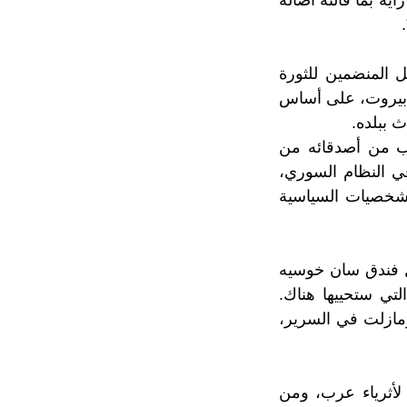
يه بما قالته أصالة
ل المنضمين للثورة
 بيروت، على أساس
 ببلده.
لب من أصدقائه من
ي النظام السوري،
الشخصيات السياسية
Arab  صورة لها، وهي داخل فندق سان خوسيه
لتي ستحييها هناك.
ومازلت في السرير،
لأثرياء عرب، ومن