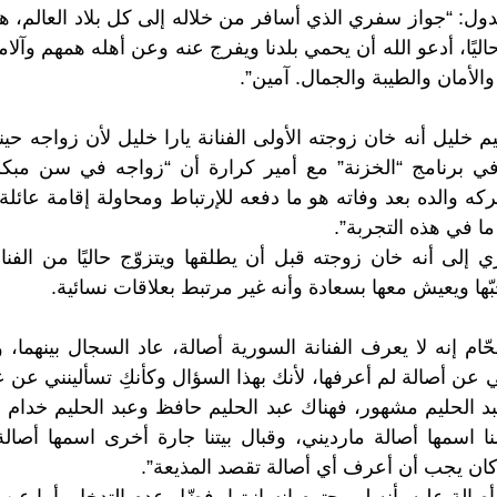
ول: “جواز سفري الذي أسافر من خلاله إلى كل بلاد العالم،
ليًا، أدعو الله أن يحمي بلدنا ويفرج عنه وعن أهله همهم وآلام
والأمان والطيبة والجمال. آمين”.
 خليل أنه خان زوجته الأولى الفنانة يارا خليل لأن زواجه حين
ي برنامج “الخزنة” مع أمير كرارة أن “زواجه في سن مبك
تركه والده بعد وفاته هو ما دفعه للإرتباط ومحاولة إقامة عائلة 
ا في هذه التجربة”.
ي إلى أنه خان زوجته قبل أن يطلقها ويتزوّج حاليًا من الف
حبّها ويعيش معها بسعادة وأنه غير مرتبط بعلاقات نسائية.
حّام إنه لا يعرف الفنانة السورية أصالة، عاد السجال بينهما
ي عن أصالة لم أعرفها، لأنك بهذا السؤال وكأنكِ تسألينني عن 
بد الحليم مشهور، فهناك عبد الحليم حافظ وعبد الحليم خدام وع
لنا اسمها أصالة مارديني، وقبال بيتنا جارة أخرى اسمها أصالة
 كان يجب أن أعرف أي أصالة تقصد المذيعة”.