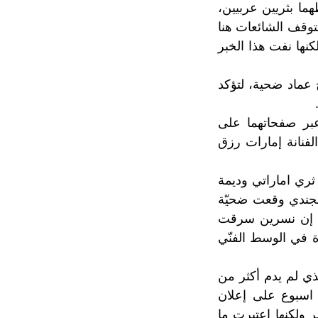
هما بثريين عربيين،
توقف الشائعات هنا
نها نفت هذا الخبر
 عماد ضحية، لتؤكد
عبر صفحاتهما على
لفنانة إمارات رزق
ري اماراتي وديمة
لجندي وقعت ضحيّة
عت إن نسرين سرقت
 في الوسط الفنّي
ذي لم يدم أكثر من
 اسبوع على إعلان
 ولكنها اعتبرت ما