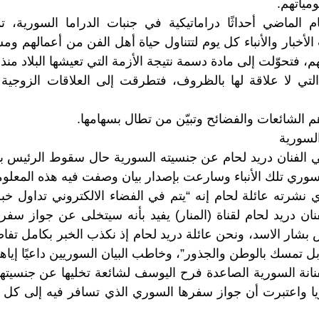
مياتهم.
م الماضي أحداثًا دراماتيكية في جنبات الدراما السورية، 
لأخبار والأنباء كل يوم لتتناول حياة أهل الفن من أعمالهم وم
م، فتحوّلت إلى مادة دسمة نتيجة الأزمة التي تعيشها البلاد منذ ق
لتي لا علاقة لها بالظروف، فتطرقت إلى العلاقات الزوجي
 الشائعات والفضائح وتبيّن من تطال بسهامها.
لسورية
ي الفنان دريد لحام عن جنسيته السورية حال سقوط الرئيس بش
سوري تلك الأنباء وسارعت بإصدار بيان وصفت فيه هذه المعلوما
ي نشرته عائلة لحام إنه “يتم في الفضاء الالكتروني تداول 
ان دريد لحام لقناة (المنار) يفيد بأنه سيتخلى عن جواز س
شار الاسد، ونحن عائلة دريد لحام إذ نكذب الخبر بكامل تفاصي
بل تمسك بالوطن والجذور”، وخاطب البيان السوريين داعيًا إياهم
نانة السورية الصاعدة فرح اليوسف لشائعة تخليها عن جنسيتها،
ريا واعتبرت أن جواز سفرها السوري الذي تسافر فيه إلى كل 