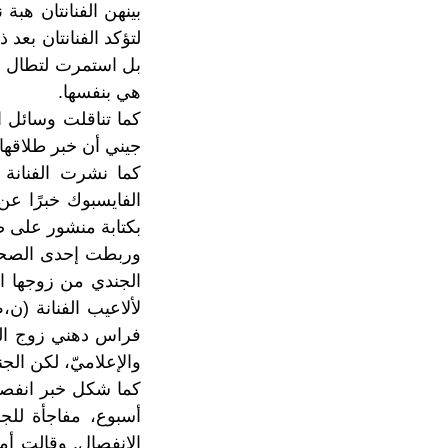
بينهن الفنانتان هبة
لتؤكد الفنانتان بع
بل استمرت لتطال أي
هي بنفسها.
كما تناقلت وسائل ا
جيني أن خبر طلاقها
كما نشرت الفنانة 
الفايسبوك خبرًا عن
بكتابة منشور على ص
وربطت إحدى الصحف 
الجندي من زوجها ا
لألاعيب الفنانة (
فراس دهني زوج الج
والإعلاميّ، لكن ال
كما شكل خبر انفصال
أسبوع، مفاجأة للج
الانفصال. وقالت أم