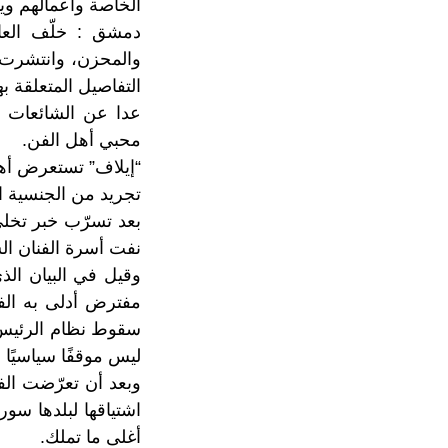
الخاصة وأعمالهم ويو
دمشق :
خلّف العا
والمحزن، وانتشرت ا
التفاصيل المتعلقة به
عدا عن الشائعات ا
محبي أهل الفن.
“إيلاف” تستعرض أهم
تجريد من الجنسية ا
بعد تسرّب خبر تخل
نفت أسرة الفنان ال
وقيل في البيان الذ
مفترض أدلى به الفن
سقوط نظام الرئيس ب
ليس موقفًا سياسيًا 
وبعد أن تعرّضت الف
اشتياقها لبلدها سو
أغلى ما تملك.