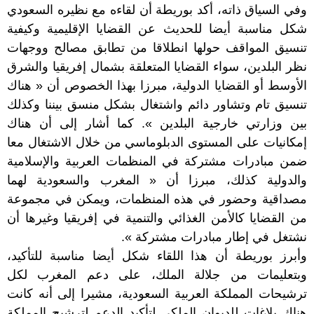
وفي السياق ذاته، أكد بوريطة أن لقاءه مع نظيره السعودي
شكل مناسبة أيضا للحديث عن القضايا الإقليمية وكيفية
تنسيق المواقف حولها انطلاقا من تطابق مصالح ووجهات
نظر البلدين، سواء القضايا المتعلقة بشمال إفريقيا والشرق
الأوسط أو القضايا الدولية، مبرزا بهذا الخصوص أن « هناك
تنسيق تام وتشاور دائم واشتغال بشكل منسق بيننا وكذلك
بين وزارتي خارجية البلدين ». كما أشار إلى أن هناك
إمكانيات على المستوى الدبلوماسي من خلال الاشتغال معا
ضمن مبادرات مشتركة في المنظمات العربية والإسلامية
والدولية كذلك، مبرزا أن « المغرب والسعودية لهما
مصداقية وحضور في هذه المنظمات، ويمكن في مجموعة
من القضايا كالأمن الغذائي والتنمية في إفريقيا وغيرها أن
نشتغل في إطار مبادرات مشتركة ».
وأبرز بوريطة أن هذا اللقاء شكل أيضا مناسبة للتأكيد،
وبتعليمات من جلالة الملك، على دعم المغرب لكل
ترشيحات المملكة العربية السعودية، مشيرا إلى أنه كانت
هناك بلاغات للديوان الملكي لتأكيد الدعم لترشيح المملكة