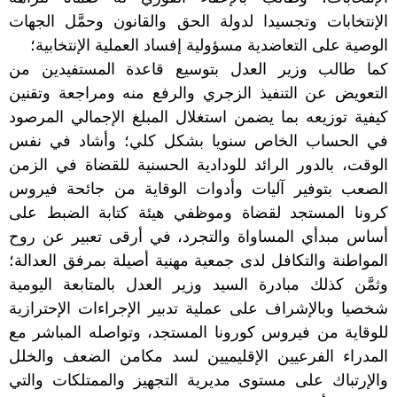
الإنتخابات وتجسيدا لدولة الحق والقانون وحمَّل الجهات
الوصية على التعاضدية مسؤولية إفساد العملية الإنتخابية؛
كما طالب وزير العدل بتوسيع قاعدة المستفيدين من
التعويض عن التنفيذ الزجري والرفع منه ومراجعة وتقنين
كيفية توزيعه بما يضمن استغلال المبلغ الإجمالي المرصود
في الحساب الخاص سنويا بشكل كلي؛ وأشاد في نفس
الوقت، بالدور الرائد للودادية الحسنية للقضاة في الزمن
الصعب بتوفير آليات وأدوات الوقاية من جائحة فيروس
كرونا المستجد لقضاة وموظفي هيئة كتابة الضبط على
أساس مبدأي المساواة والتجرد، في أرقى تعبير عن روح
المواطنة والتكافل لدى جمعية مهنية أصيلة بمرفق العدالة؛
وثمَّن كذلك مبادرة السيد وزير العدل بالمتابعة اليومية
شخصيا وبالإشراف على عملية تدبير الإجراءات الإحترازية
للوقاية من فيروس كورونا المستجد، وتواصله المباشر مع
المدراء الفرعيين الإقليميين لسد مكامن الضعف والخلل
والإرتباك على مستوى مديرية التجهيز والممتلكات والتي