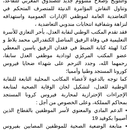
والتلويح بإصلاح مشؤوم جديد للصندوق المغربي للتقاعد،
وتناول النقاش المؤامرة الدنيئة للمتصرف المتحكم في
التعاضدية العامة لموظفي الإدارات العمومية واستهدافه
لنزاهة وشفافية انتخابات مندوبي التعاضدية ،
فقد تقدم المكتب الوطني لنقابة العدل، بأحر التعازي للأسرة
التعليمية في وفاة الرفيق المناضل الكنفدرالي محمد بلاط و
كذا لهيئة كتابة الضبط في فقدان الرفيق ياسين المعطي
عضو المكتب المركزي لودادية موظفي العدل سابقا،
رحمهما الله، وجدد الترحم على شهداء ضحايا فيروس
كورونا المستجد وطنيا وأمميا؛
كما توجه بالدعوة لأعضاء المكاتب المحلية التابعة للنقابة
الوطنية للعدل، لتشكيل لجان الوقاية الصحية لمتابعة
الإجراءات الإحترازية لمحاربة فيروس كرونا المستجد
بمحاكم المملكة، وعلى الخصوص من أجل :
• الدعم المادي والمعنوي لأسر الموظفين بالقطاع الذين
أصيبوا بكوفيد 19
• متابعة الوضعية الصحية للموظفين المصابين بفيروس