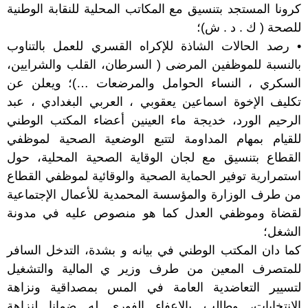
كرونا المستجد بتنسيق مع المكاتب المحلية للنقابة الوطنية
للصحة ( ك . د . ش)؛
• رصد الحالات الشاذة للإكراه القسري للعمل بالتناوب
بالنسبة للموظفين المرضى ( السرطان، القلب والشرايين،
السكري ، النساء الحوامل والمرضعات …)؛ ويعلن عن
تكليف الإخوة اسماعين يعقوبي ، العربي البغدادي ، عبد
الرحيم الورد، خديجة ماء العينين أعضاء المكتب الوطني
للقيام بمهام المداومة لتتبع الوضعية الصحية لموظفي
القطاع بتنسيق مع لجان الوقاية الصحية المحلية، حول
استمرارية توفير الحماية الصحية والوقائية لموظفي القطاع
من طرف الوزارة والمؤسسة المحمدية للأعمال الإجتماعية
لقضاة وموظفي العدل كما هو منصوص عليه في مدونة
الشغل؛
كما دان المكتب الوطني في بيانه و بشدة، التدخل السافر
للمتصرف المعين من طرف وزير ي المالية والتشغيل
لتسيير التعاضدية العامة في المس بمصداقية ونزاهة
الإنتخابات، وطالب بالإعفاء الفوري له ضمانا لنزاهة