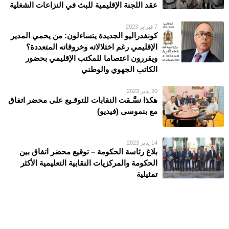
عقد اللجنة الإقليمية للبث في النزاعات الشغلية
7 فبراير 2023
كونفدراليو الجديدة يتساءلون: من يحمي المدير
الإقليمي رغم اختلالاته وخروقاته المتعددة؟
ويقررون اعتصاما للمكتب الإقليمي بحضور
الكاتب الجهوي والوطني
20 يناير 2023
هكذا نسَّـقت النقابات للتوقـيع على محضر اتفاق
مع بنموسى (فيديو)
14 يناير 2023
بلاغ رئاسة الحكومة – توقيع محضر اتفاق بين
الحكومة والمركزيات النقابية التعليمية الأكثر
تمثيلية